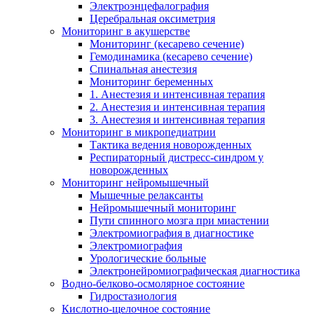
Электроэнцефалография
Церебральная оксиметрия
Мониторинг в акушерстве
Мониторинг (кесарево сечение)
Гемодинамика (кесарево сечение)
Спинальная анестезия
Мониторинг беременных
1. Анестезия и интенсивная терапия
2. Анестезия и интенсивная терапия
3. Анестезия и интенсивная терапия
Мониторинг в микропедиатрии
Тактика ведения новорожденных
Респираторный дистресс-синдром у
новорожденных
Мониторинг нейромышечный
Мышечные релаксанты
Нейромышечный мониторинг
Пути спинного мозга при миастении
Электромиография в диагностике
Электромиография
Урологические больные
Электронейромиографическая диагностика
Водно-белково-осмолярное состояние
Гидростазиология
Кислотно-щелочное состояние