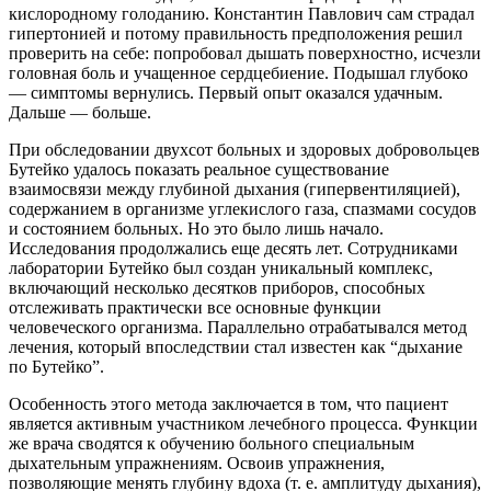
кислородному голоданию. Константин Павлович сам страдал
гипертонией и потому правильность предположения решил
проверить на себе: попробовал дышать поверхностно, исчезли
головная боль и учащенное сердцебиение. Подышал глубоко
— симптомы вернулись. Первый опыт оказался удачным.
Дальше — больше.
При обследовании двухсот больных и здоровых добровольцев
Бутейко удалось показать реальное существование
взаимосвязи между глубиной дыхания (гипервентиляцией),
содержанием в организме углекислого газа, спазмами сосудов
и состоянием больных. Но это было лишь начало.
Исследования продолжались еще десять лет. Сотрудниками
лаборатории Бутейко был создан уникальный комплекс,
включающий несколько десятков приборов, способных
отслеживать практически все основные функции
человеческого организма. Параллельно отрабатывался метод
лечения, который впоследствии стал известен как “дыхание
по Бутейко”.
Особенность этого метода заключается в том, что пациент
является активным участником лечебного процесса. Функции
же врача сводятся к обучению больного специальным
дыхательным упражнениям. Освоив упражнения,
позволяющие менять глубину вдоха (т. е. амплитуду дыхания),