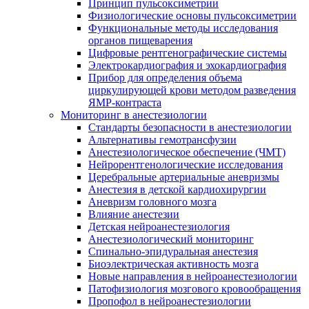
Принцип пульсоксиметрии
Физиологические основы пульсоксиметрии
Функциональные методы исследования
органов пищеварения
Цифровые рентгенографические системы
Электрокардиография и эхокардиография
Прибор для определения объема
циркулирующей крови методом разведения
ЯМР-контраста
Мониторинг в анестезиологии
Стандарты безопасности в анестезиологии
Альтернативы гемотрансфузии
Анестезиологическое обеспечение (ЧМТ)
Нейрорентгенологические исследования
Церебральные артериальные аневризмы
Анестезия в детской кардиохирургии
Аневризм головного мозга
Влияние анестезии
Детская нейроанестезиология
Анестезиологический мониторинг
Спинально-эпидуральная анестезия
Биоэлектрическая активность мозга
Новые направления в нейроанестезиологии
Патофизиология мозгового кровообращения
Пропофол в нейроанестезиологии