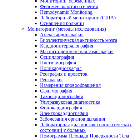
Мониторинг беременных
Феномен золотого сечения
Hemodynamic Monitoring
Лабораторный мониторинг (США)
Оснащения больниц
Мониторинг (методы исследования)
Апекскардиография
Биоэлектрическая активность мозга
Кардиоинтервалография
Магнито-резонансная томография
Осциллография
Плетизмография
Поликардиография
Реография и кровоток
Реография
Измерения кровообращения
Сфигмография
Тахоосциллография
Ультразвуковая диагностика
Фонокардиография
Электрокардиография
Заболевания органов дыхания
Лабораторная диагностика гипоксических
состояний у больных
Номограмма Площади Поверхности Тела