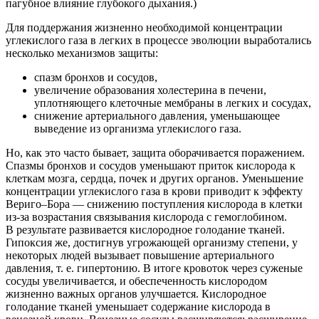
пагубное влияние глубокого дыхания.)
Для поддержания жизненно необходимой концентрации
углекислого газа в легких в процессе эволюции выработались
несколько механизмов защиты:
спазм бронхов и сосудов,
увеличение образования холестерина в печени,
уплотняющего клеточные мембраны в легких и сосудах,
снижение артериального давления, уменьшающее
выведение из организма углекислого газа.
Но, как это часто бывает, защита оборачивается поражением.
Спазмы бронхов и сосудов уменьшают приток кислорода к
клеткам мозга, сердца, почек и других органов. Уменьшение
концентрации углекислого газа в крови приводит к эффекту
Вериго–Бора — снижению поступления кислорода в клетки
из-за возрастания связывания кислорода с гемоглобином.
В результате развивается кислородное голодание тканей.
Гипоксия же, достигнув угрожающей организму степени, у
некоторых людей вызывает повышение артериального
давления, т. е. гипертонию. В итоге кровоток через суженые
сосуды увеличивается, и обеспеченность кислородом
жизненно важных органов улучшается. Кислородное
голодание тканей уменьшает содержание кислорода в