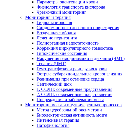
Параметры оксигенации крови
Физиология транспорта кислорода
Чрезкожный мониторинг
Мониторинг и терапия
Гидростазиология
Cиндром острого легочного повреждения
Воздушная эмболия
Лечение перитонита
Полиорганная недостаточность
Коррекция циркуляторного гомеостаза
Гипоксические состояния
Нарушения гемодинамики и дыхания (ЧМТ)
Терапия (ЧМТ)
Гемотрансфузия и реинфузия крови
Острые субарахноидальные кровоизлияния
Реанимация при остановке сердца
Септический шок
1. СОЛП: современные представления
2. СОЛП: современные представления
Повреждения и заболевания мозга
Мониторинг мозга и внутричерепных процессов
Метод церебральной оксиметрии
Биоэлектрическая активность мозга
Интенсивная терапия
Патофизиология