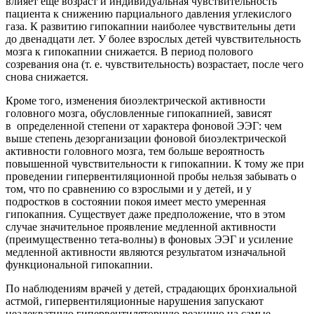
влияет еще возраст и индивидуальная чувствительность
пациента к снижению парциального давления углекислого
газа. К развитию гипокапнии наиболее чувствительны дети
до двенадцати лет. У более взрослых детей чувствительность
мозга к гипокапнии снижается. В период полового
созревания она (т. е. чувствительность) возрастает, после чего
снова снижается.
Кроме того, изменения биоэлектрической активности
головного мозга, обусловленные гипокапнией, зависят
в определенной степени от характера фоновой ЭЭГ: чем
выше степень дезорганизации фоновой биоэлектрической
активности головного мозга, тем больше вероятность
повышенной чувствительности к гипокапнии. К тому же при
проведении гипервентиляционной пробы нельзя забывать о
том, что по сравнению со взрослыми и у детей, и у
подростков в состоянии покоя имеет место умеренная
гипокапния. Существует даже предположение, что в этом
случае значительное проявление медленной активности
(преимущественно тета-волны) в фоновых ЭЭГ и усиление
медленной активности являются результатом изначальной
функциональной гипокапнии.
По наблюдениям врачей у детей, страдающих бронхиальной
астмой, гипервентиляционные нарушения запускают
неадекватную гипервентиляторную реакцию на самые