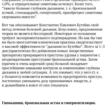
1,0%, и отрицательные симптомы исчезнут. Более того,
“тяжело больные глубоким дыханием, т. е. бронхиальной
астмой, стенокардией, гипертонией, приобретают симптомы
сверхвыносливости”.
Вот так обосновывает Константин Павлович Бутейко свой
метод лечения болезней дыхания. Безусловно, предложенная
теория не является бесспорной. Некоторые ее положения
требуют экспериментального подтверждения. Но как бы там
ни было многолетняя клиническая практика свидетельствует
о высокой эффективности “дыхания по Бутейко”. Всего за 1–3
дня (практически без добавления новых лекарственных
препаратов) прекращаются приступы удушья у пациентов с
неоднократными приступами бронхиальной астмы. Затем
(причем в очень короткий срок) больной овладевает
простейшими навыками контроля за изменениями глубины
дыхания в любой ситуации. А это означает, что у него (т. е.
у больного) появляется возможность предотвратить приступ,
постепенно уменьшить дозу принимаемых лекарств, а
в дальнейшем и вовсе от них отказаться.
Гипокапния, бронхиальная астма и гипервентиляция.