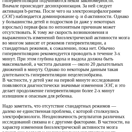
гипервентиляции подчиняются некой закономерности.
Вначале происходит десинхронизация. За ней следует
активация b-ритма. После чего на электроэнцефалограмме
(ЭЭГ) наблюдается доминирование q- и d-активности. Однако
у большинства детей и подростков (и даже у некоторых
взрослых) первая фаза по непонятным причинам может
отсутствовать. К тому же скорость возникновения и
выраженность изменений биоэлектрической активности мозга
во многом зависят от режимов гипервентиляции, а
стандартных режимов, к сожалению, пока нет. Обычно
гипервентиляцию рекомендуется проводить в течение 3-х
минут. При этом глубина вдоха и выдоха должна быть
максимальной, а частота дыхания — около 20 дыхательных
движений в минуту. Однако по некоторым данным такая
длительность гипервентиляции нецелесообразна.
В частности, у детей уже на первой минуте исследования
появляются диагностически значимые изменения ЭЭГ, и это
делает продолжение гипервентиляции более 2-х минут
излишним и опасным для ребенка.
Надо заметить, что отсутствие стандартных режимов —
далеко не единственная проблема, с которой столкнулись
электрофизиологи. Неоднозначность результатов различных
исследований связана и с другими факторами. В частности, на
характер изменения биоэлектрической активности мозга