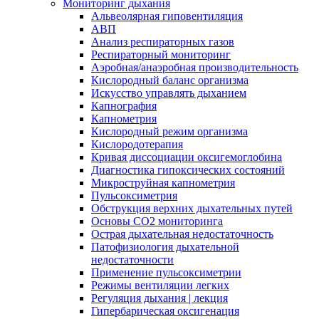
Мониторинг дыхания
Альвеолярная гиповентиляция
АВП
Анализ респираторных газов
Респираторный мониторинг
Аэробная/анаэробная производительность
Кислородный баланс организма
Искусство управлять дыханием
Капнография
Капнометрия
Кислородный режим организма
Кислородотерапия
Кривая диссоциации оксигемоглобина
Диагностика гипоксических состояний
Микроструйная капнометрия
Пульсоксиметрия
Обструкция верхних дыхательных путей
Основы СО2 мониторинга
Острая дыхательная недостаточность
Патофизиология дыхательной
недостаточности
Применение пульсоксиметрии
Режимы вентиляции легких
Регуляция дыхания | лекция
Гипербарическая оксигенация