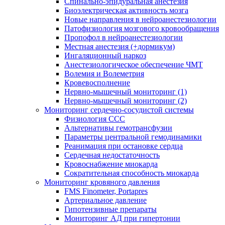
Спинально-эпидуральная анестезия
Биоэлектрическая активность мозга
Новые направления в нейроанестезиологии
Патофизиология мозгового кровообращения
Пропофол в нейроанестезиологии
Местная анестезия (+дормикум)
Ингаляционный наркоз
Анестезиологическое обеспечение ЧМТ
Волемия и Волеметрия
Кровевосполнение
Нервно-мышечный мониторинг (1)
Нервно-мышечный мониторинг (2)
Мониторинг сердечно-сосудистой системы
Физиология ССС
Альтернативы гемотрансфузии
Параметры центральной гемодинамики
Реанимация при остановке сердца
Сердечная недостаточность
Кровоснабжение миокарда
Сократительная способность миокарда
Мониторинг кровяного давления
FMS Finometer, Portapres
Артериальное давление
Гипотензивные препараты
Мониторинг АД при гипертонии