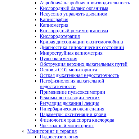
Аэробная/анаэробная производительность
Кислородный баланс организма
Искусство управлять дыханием
Капнография
Капнометрия
Кислородный режим организма
Кислородотерапия
Кривая диссоциации оксигемоглобина
Диагностика гипоксических состояний
Микроструйная капнометрия
Пульсоксиметрия
Обструкция верхних дыхательных путей
Основы СО2 мониторинга
Острая дыхательная недостаточность
Патофизиология дыхательной
недостаточности
Применение пульсоксиметрии
Режимы вентиляции легких
Регуляция дыхания | лекция
Гипербарическая оксигенация
Параметры оксигенации крови
Физиология транспорта кислорода
Чрезкожный мониторинг
Мониторинг и терапия
Гидростазиология