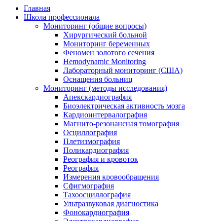
Главная
Школа профессионала
Мониторинг (общие вопросы)
Хирургический больной
Мониторинг беременных
Феномен золотого сечения
Hemodynamic Monitoring
Лабораторный мониторинг (США)
Оснащения больниц
Мониторинг (методы исследования)
Апекскардиография
Биоэлектрическая активность мозга
Кардиоинтервалография
Магнито-резонансная томография
Осциллография
Плетизмография
Поликардиография
Реография и кровоток
Реография
Измерения кровообращения
Сфигмография
Тахоосциллография
Ультразвуковая диагностика
Фонокардиография