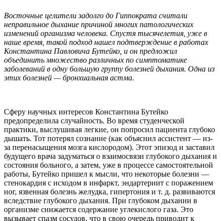
Восточные целители задолго до Гиппократа считали
неправильное дыхание причиной многих патологических
изменений организма человека. Спустя тысячелетия, уже в
наше время, такой подход нашел подтверждение в работах
Константина Павловича Бутейко, и он предложил
объединить множество различных по симптоматике
заболеваний в одну большую группу болезней дыхания. Одна из
этих болезней — бронхиальная астма.
Сферу научных интересов Константина Бутейко
предопределила случайность. Во время студенческой
практики, выслушивая легкие, он попросил пациента глубоко
дышать. Тот потерял сознание (как объяснил ассистент — из-
за перенасыщения мозга кислородом). Этот эпизод и заставил
будущего врача задуматься о взаимосвязи глубокого дыхания и
состояния больного, а затем, уже в процессе самостоятельной
работы, Бутейко пришел к мысли, что некоторые болезни —
стенокардия с исходом в инфаркт, эндартериит с поражением
ног, язвенная болезнь желудка, гипертония и т. д. развиваются
вследствие глубокого дыхания. При глубоком дыхании в
организме снижается содержание углекислого газа. Это
вызывает спазм сосудов, что в свою очередь приводит к