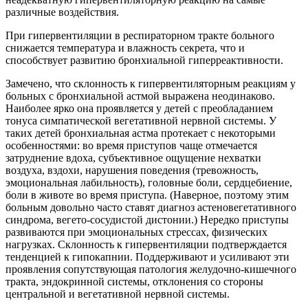
различные воздействия.
При гипервентиляции в респираторном тракте больного
снижается температура и влажность секрета, что и
способствует развитию бронхиальной гиперреактивности.
Замечено, что склонность к гипервентиляторным реакциям у
больных с бронхиальной астмой выражена неодинаково.
Наиболее ярко она проявляется у детей с преобладанием
тонуса симпатической вегетативной нервной системы. У
таких детей бронхиальная астма протекает с некоторыми
особенностями: во время приступов чаще отмечается
затруднение вдоха, субъективное ощущение нехватки
воздуха, вздохи, нарушения поведения (тревожность,
эмоциональная лабильность), головные боли, сердцебиение,
боли в животе во время приступа. (Наверное, поэтому этим
больным довольно часто ставят диагноз астеновегетативного
синдрома, вегето-сосудистой дистонии.) Нередко приступы
развиваются при эмоциональных стрессах, физических
нагрузках. Склонность к гипервентиляции подтверждается
тенденцией к гипокапнии. Поддерживают и усиливают эти
проявления сопутствующая патология желудочно-кишечного
тракта, эндокринной системы, отклонения со стороны
центральной и вегетативной нервной системы.