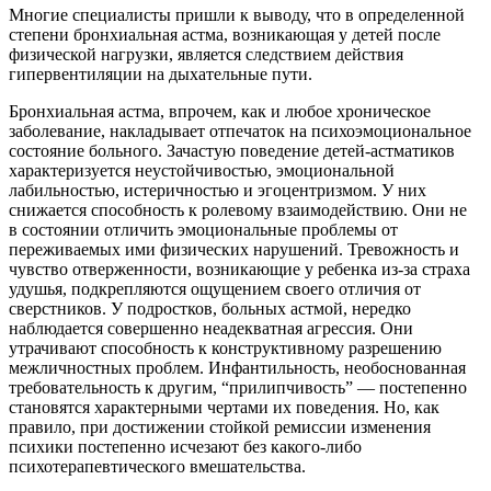
Многие специалисты пришли к выводу, что в определенной
степени бронхиальная астма, возникающая у детей после
физической нагрузки, является следствием действия
гипервентиляции на дыхательные пути.
Бронхиальная астма, впрочем, как и любое хроническое
заболевание, накладывает отпечаток на психоэмоциональное
состояние больного. Зачастую поведение детей-астматиков
характеризуется неустойчивостью, эмоциональной
лабильностью, истеричностью и эгоцентризмом. У них
снижается способность к ролевому взаимодействию. Они не
в состоянии отличить эмоциональные проблемы от
переживаемых ими физических нарушений. Тревожность и
чувство отверженности, возникающие у ребенка из-за страха
удушья, подкрепляются ощущением своего отличия от
сверстников. У подростков, больных астмой, нередко
наблюдается совершенно неадекватная агрессия. Они
утрачивают способность к конструктивному разрешению
межличностных проблем. Инфантильность, необоснованная
требовательность к другим, “прилипчивость” — постепенно
становятся характерными чертами их поведения. Но, как
правило, при достижении стойкой ремиссии изменения
психики постепенно исчезают без какого-либо
психотерапевтического вмешательства.