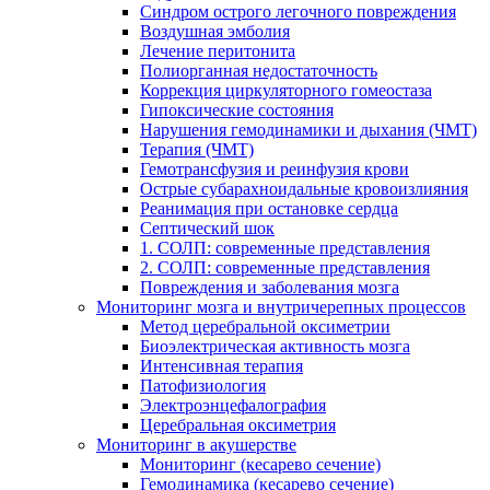
Cиндром острого легочного повреждения
Воздушная эмболия
Лечение перитонита
Полиорганная недостаточность
Коррекция циркуляторного гомеостаза
Гипоксические состояния
Нарушения гемодинамики и дыхания (ЧМТ)
Терапия (ЧМТ)
Гемотрансфузия и реинфузия крови
Острые субарахноидальные кровоизлияния
Реанимация при остановке сердца
Септический шок
1. СОЛП: современные представления
2. СОЛП: современные представления
Повреждения и заболевания мозга
Мониторинг мозга и внутричерепных процессов
Метод церебральной оксиметрии
Биоэлектрическая активность мозга
Интенсивная терапия
Патофизиология
Электроэнцефалография
Церебральная оксиметрия
Мониторинг в акушерстве
Мониторинг (кесарево сечение)
Гемодинамика (кесарево сечение)