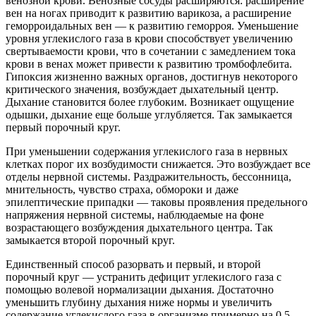
венозной крови. Венозные сосуды расширяются: расширение
вен на ногах приводит к развитию варикоза, а расширение
геморроидальных вен — к развитию геморроя. Уменьшение
уровня углекислого газа в крови способствует увеличению
свертываемости крови, что в сочетании с замедлением тока
крови в венах может привести к развитию тромбофлебита.
Гипоксия жизненно важных органов, достигнув некоторого
критического значения, возбуждает дыхательный центр.
Дыхание становится более глубоким. Возникает ощущение
одышки, дыхание еще больше углубляется. Так замыкается
первый порочный круг.
При уменьшении содержания углекислого газа в нервных
клетках порог их возбудимости снижается. Это возбуждает все
отделы нервной системы. Раздражительность, бессонница,
мнительность, чувство страха, обмороки и даже
эпилептические припадки — таковы проявления предельного
напряжения нервной системы, наблюдаемые на фоне
возрастающего возбуждения дыхательного центра. Так
замыкается второй порочный круг.
Единственный способ разорвать и первый, и второй
порочный круг — устранить дефицит углекислого газа с
помощью волевой нормализации дыхания. Достаточно
уменьшить глубину дыхания ниже нормы и увеличить
содержание углекислого газа в организме примерно на 0,5–