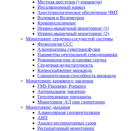
Местная анестезия (+дормикум)
Ингаляционный наркоз
Анестезиологическое обеспечение ЧМТ
Волемия и Волеметрия
Кровевосполнение
Нервно-мышечный мониторинг (1)
Нервно-мышечный мониторинг (2)
Мониторинг сердечно-сосудистой системы
Физиология ССС
Альтернативы гемотрансфузии
Параметры центральной гемодинамики
Реанимация при остановке сердца
Сердечная недостаточность
Кровоснабжение миокарда
Сократительная способность миокарда
Мониторинг кровяного давления
FMS Finometer, Portapres
Артериальное давление
Гипотензивные препараты
Мониторинг АД при гипертонии
Мониторинг дыхания
Альвеолярная гиповентиляция
АВП
Анализ респираторных газов
Респираторный мониторинг