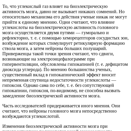
То, что углекислый газ влияет на биоэлектрическую
активность мозга, давно не вызывает никаких сомнений. Но
относительно механизма его действия ученые никак не могут
прийти к единому мнению. Одни считают, что влияние
углекислоты на биоэлектрическую активность головного
мозга осуществляется двумя путями — гуморально и
рефлекторно, т. е. с помощью хеморецепторов сосудистых зон,
возбуждение которых стимулирует ретикулярную формацию
ствола мозга, а затем нейроны больших полушарий.
Приверженцы такой точки зрения считают, что сдвиги,
возникающие на электроэнцефалограмме при
гипервентиляции, обусловлены гипокапнией (т. е. дефицитом
диоксида углерода). По мнению большинства ученых,
существенный вклад в гипокапнический эффект вносит
непременная спутница недостаточности углекислоты —
гипоксия. Однако сама по себе, т. е. без сопутствующей
гипокапнии, гипоксия, по-видимому, не способна вызвать
замедление биоэлектрической активности мозга.
Часть исследователей придерживается иного мнения. Они
считают, что нейроны головного мозга непосредственно
возбуждаются углекислотой.
Изменения биоэлектрической активности мозга при