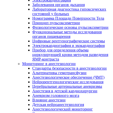
Электрокардиография
Заболевания органов дыхания
Лабораторная диагностика гипоксических
состояний у больных
Номограмма Площади Поверхности Тела
Принцип пульсоксиметрии
Физиологические основы пульсоксиметрии
Функциональные методы исследования
органов пищеварения
Цифровые рентгенографические системы
Электрокардиография и эхокардиография
Прибор для определения объема
циркулирующей крови методом разведения
ЯМР-контраста
Мониторинг в анестезиологии
Стандарты безопасности в анестезиологии
Альтернативы гемотрансфузии
Анестезиологическое обеспечение (ЧМТ)
Нейрорентгенологические исследования
Церебральные артериальные аневризмы
Анестезия в детской кардиохирургии
Аневризм головного мозга
Влияние анестезии
Детская нейроанестезиология
Анестезиологический мониторинг