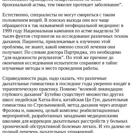
бронхиальной астмы, тем тяжелее протекает заболевание”.
Естественно, специалисты не могут смириться с таким
положением вещей. В поисках выхода они все чаще
обращаются к так называемой неофициальной медицине: в
1999 году Национальная кампания по астме выделила 50
тысяч фунтов стерлингов на исследование различных техник
дыхания. Пациенты, привлекаемые к изучению этой
проблемы, не знают, какой именно способ лечения они
получают. По словам доктора Партриджа, это необходимо
“для надежности результатов”. По этой же причине до
окончания исследования испытатели сохраняют в тайне
изучаемые методы и место проведения работы.
Справедливости ради, надо сказать, что различные
дыхательные гимнастики в последние годы уверенно входят в
терапевтическую практику. Помимо “волевой ликвидации
глубокого дыхания” Бутейко существует множество других
школ: индийская Хатха-йога, китайская Ци Гун, дыхательная
гимнастика по Стрельниковой, метод дыхания через аппарат
Фролова и, наконец, целый комплекс реабилитационных
мероприятий, разработанных западными медицинскими
школами для коррекции дыхательных расстройств у больных
хронической обструктивной болезнью легких. И это далеко не
полный перечень дыхательных упражнений.