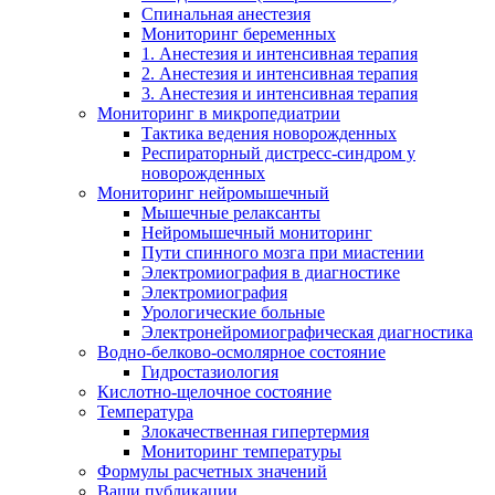
Спинальная анестезия
Мониторинг беременных
1. Анестезия и интенсивная терапия
2. Анестезия и интенсивная терапия
3. Анестезия и интенсивная терапия
Мониторинг в микропедиатрии
Тактика ведения новорожденных
Респираторный дистресс-синдром у
новорожденных
Мониторинг нейромышечный
Мышечные релаксанты
Нейромышечный мониторинг
Пути спинного мозга при миастении
Электромиография в диагностике
Электромиография
Урологические больные
Электронейромиографическая диагностика
Водно-белково-осмолярное состояние
Гидростазиология
Кислотно-щелочное состояние
Температура
Злокачественная гипертермия
Мониторинг температуры
Формулы расчетных значений
Ваши публикации