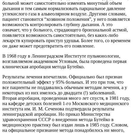
больной может самостоятельно изменять минутный объем
дыхания и тем самым нормализовать парциальное давление
углекислого газа в альвеолярном воздухе. Другими словами,
пациент становится “хозяином положения”, у него появляется
возможность контролировать глубину дыхания. А это
означает, что у больного, страдающего бронхиальной астмой,
появляется возможность самостоятельно, без каких-либо
лекарств купировать приступ удушья. Более того, со временем
он даже может предотвратить его появление.
В 1968 году в Ленинградском Институте пульмонологии,
возглавляемом академиком Угловым, была проведена первая
клиническая апробация метода Бутейко.
Результаты лечения впечатляли. Официально был признан
положительный эффект у 95% больных. И это при том, что
все пациенты не поддавались обычным методам лечения, а у
некоторых из них имелось до двадцати (!) заболеваний.
Вторая апробация, проведенная много лет спустя, в 1981 году,
на кафедре детских болезней 1-го Московского медицинского
института им. И. М. Сеченова подтвердила результаты
ленинградской апробации. Но приказ Министерства
здравоохранения СССР о внедрении метода Бутейко в
медицинскую практику был издан лишь в 1985 году. Словом,
на официальное признание метода понадобилось ни много,