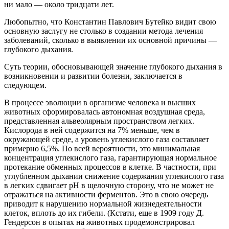
ни мало — около тридцати лет.
Любопытно, что Константин Павлович Бутейко видит свою
основную заслугу не столько в создании метода лечения
заболеваний, сколько в выявлении их основной причины —
глубокого дыхания.
Суть теории, обосновывающей значение глубокого дыхания в
возникновении и развитии болезни, заключается в
следующем.
В процессе эволюции в организме человека и высших
животных сформировалась автономная воздушная среда,
представленная альвеолярным пространством легких.
Кислорода в ней содержится на 7% меньше, чем в
окружающей среде, а уровень углекислого газа составляет
примерно 6,5%. По всей вероятности, это минимальная
концентрация углекислого газа, гарантирующая нормальное
протекание обменных процессов в клетке. В частности, при
углубленном дыхании снижение содержания углекислого газа
в легких сдвигает рН в щелочную сторону, что не может не
отражаться на активности ферментов. Это в свою очередь
приводит к нарушению нормальной жизнедеятельности
клеток, вплоть до их гибели. (Кстати, еще в 1909 году Д.
Гендерсон в опытах на животных продемонстрировал