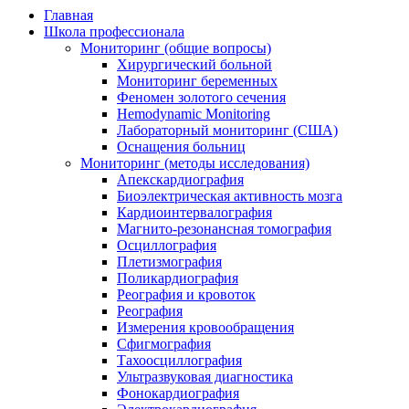
Главная
Школа профессионала
Мониторинг (общие вопросы)
Хирургический больной
Мониторинг беременных
Феномен золотого сечения
Hemodynamic Monitoring
Лабораторный мониторинг (США)
Оснащения больниц
Мониторинг (методы исследования)
Апекскардиография
Биоэлектрическая активность мозга
Кардиоинтервалография
Магнито-резонансная томография
Осциллография
Плетизмография
Поликардиография
Реография и кровоток
Реография
Измерения кровообращения
Сфигмография
Тахоосциллография
Ультразвуковая диагностика
Фонокардиография