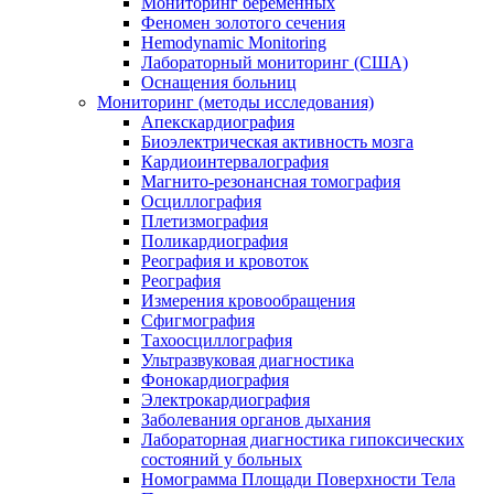
Мониторинг беременных
Феномен золотого сечения
Hemodynamic Monitoring
Лабораторный мониторинг (США)
Оснащения больниц
Мониторинг (методы исследования)
Апекскардиография
Биоэлектрическая активность мозга
Кардиоинтервалография
Магнито-резонансная томография
Осциллография
Плетизмография
Поликардиография
Реография и кровоток
Реография
Измерения кровообращения
Сфигмография
Тахоосциллография
Ультразвуковая диагностика
Фонокардиография
Электрокардиография
Заболевания органов дыхания
Лабораторная диагностика гипоксических
состояний у больных
Номограмма Площади Поверхности Тела