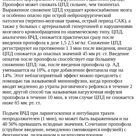
Пропофол может снижать ЦПД сильнее, чем тиопентал.
Выраженное снижение ЦПД ухудшает кровоснабжение мозга
и особенно опасно при острой нейрохирургической
патологии (черепно-мозговая травма, острый период САК), а
также у больных с артериальной гипертонией и нарушениями
мозгового кровообращения по ишемическому типу. ЦПД,
аналогично ВЧД, снижается практически сразу после
введения пропофола в дозе 1,5 2,5 мг/кг. Снижение ЦПД
регистрируют на протяжении 1 3 мин после введения, иногда
ЦПД снижается до опасных значений 45 мм рт. ст. Введение
опиатов после пропофола способствует еще большему
снижению ЦПД: так, после введения пропофола ср. АД
уменьшается на 10%, а при добавлении фентанила еще на
14%. Этот неблагоприятный эффект можно преодолеть с
помощью так называемой миниинфузии, когда пропофол
вводят медленно до утраты роговичного рефлекса в течение 2
мин; другой способ так называемая нагрузочная инфузия
пропофола в течение 10 мин, в этом случае ЦПД не снижается
ниже 65 мм. рт. ст.
Подъем ВЧД при ларингоскопии и интубации трахеи
непродолжителен (1 мин), но может быть выраженным и на
40 50% превышать исходные значения. Сочетание пропофола
(струйное введение, немедленно сменяющееся инфузией) с
фентанилом, лидокаином и недеполяризующим