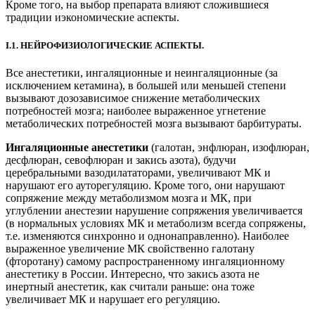
Кроме того, на выбор препарата влияют сложившиеся
традиции иэкономические аспекты.
I.1. НЕЙРОФИЗИОЛОГИЧЕСКИЕ АСПЕКТЫ.
Все анестетики, ингаляционные и неингаляционные (за
исключением кетамина), в большей или меньшей степени
вызывают дозозависимое снижение метаболических
потребностей мозга; наиболее выраженное угнетение
метаболических потребностей мозга вызывают барбитураты.
Ингаляционные анестетики
(галотан, энфлюран, изофлюран,
десфлюран, севофлюран и закись азота), будучи
церебральными вазодилататорами, увеличивают МК и
нарушают его ауторегуляцию. Кроме того, они нарушают
сопряжение между метаболизмом мозга и МК, при
углублении анестезии нарушение сопряжения увеличивается
(в нормальных условиях МК и метаболизм всегда сопряжены,
т.е. изменяются синхронно и однонаправленно). Наиболее
выраженное увеличение МК свойственно галотану
(фторотану) самому распространенному ингаляционному
анестетику в России. Интересно, что закись азота не
инертный анестетик, как считали раньше: она тоже
увеличивает МК и нарушает его регуляцию.