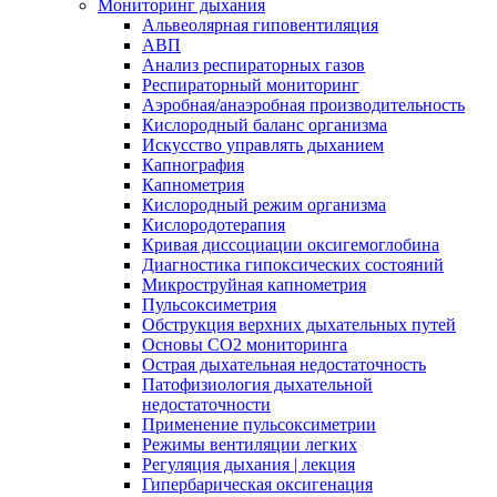
Мониторинг дыхания
Альвеолярная гиповентиляция
АВП
Анализ респираторных газов
Респираторный мониторинг
Аэробная/анаэробная производительность
Кислородный баланс организма
Искусство управлять дыханием
Капнография
Капнометрия
Кислородный режим организма
Кислородотерапия
Кривая диссоциации оксигемоглобина
Диагностика гипоксических состояний
Микроструйная капнометрия
Пульсоксиметрия
Обструкция верхних дыхательных путей
Основы СО2 мониторинга
Острая дыхательная недостаточность
Патофизиология дыхательной
недостаточности
Применение пульсоксиметрии
Режимы вентиляции легких
Регуляция дыхания | лекция
Гипербарическая оксигенация