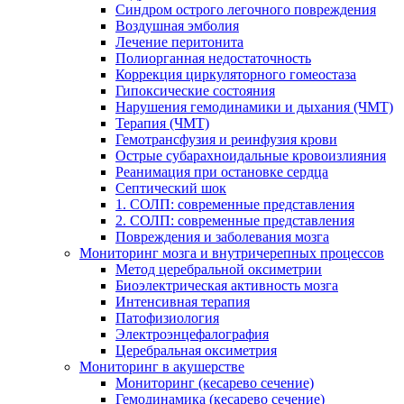
Cиндром острого легочного повреждения
Воздушная эмболия
Лечение перитонита
Полиорганная недостаточность
Коррекция циркуляторного гомеостаза
Гипоксические состояния
Нарушения гемодинамики и дыхания (ЧМТ)
Терапия (ЧМТ)
Гемотрансфузия и реинфузия крови
Острые субарахноидальные кровоизлияния
Реанимация при остановке сердца
Септический шок
1. СОЛП: современные представления
2. СОЛП: современные представления
Повреждения и заболевания мозга
Мониторинг мозга и внутричерепных процессов
Метод церебральной оксиметрии
Биоэлектрическая активность мозга
Интенсивная терапия
Патофизиология
Электроэнцефалография
Церебральная оксиметрия
Мониторинг в акушерстве
Мониторинг (кесарево сечение)
Гемодинамика (кесарево сечение)