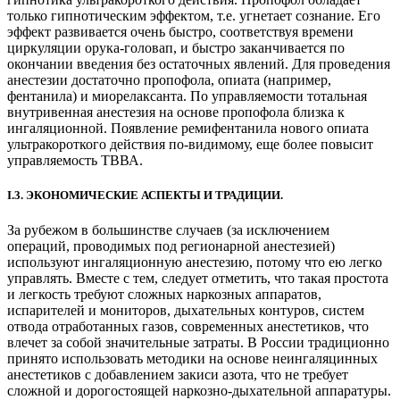
только гипнотическим эффектом, т.е. угнетает сознание. Его
эффект развивается очень быстро, соответствуя времени
циркуляции орука-головап, и быстро заканчивается по
окончании введения без остаточных явлений. Для проведения
анестезии достаточно пропофола, опиата (например,
фентанила) и миорелаксанта. По управляемости тотальная
внутривенная анестезия на основе пропофола близка к
ингаляционной. Появление ремифентанила нового опиата
ультракороткого действия по-видимому, еще более повысит
управляемость ТВВА.
I.3. ЭКОНОМИЧЕСКИЕ АСПЕКТЫ И ТРАДИЦИИ.
За рубежом в большинстве случаев (за исключением
операций, проводимых под регионарной анестезией)
используют ингаляционную анестезию, потому что ею легко
управлять. Вместе с тем, следует отметить, что такая простота
и легкость требуют сложных наркозных аппаратов,
испарителей и мониторов, дыхательных контуров, систем
отвода отработанных газов, современных анестетиков, что
влечет за собой значительные затраты. В России традиционно
принято использовать методики на основе неингаляцинных
анестетиков с добавлением закиси азота, что не требует
сложной и дорогостоящей наркозно-дыхательной аппаратуры.