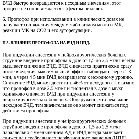
ВЧД быстро возвращаются к исходным значениям, этот
процесс не сопровождается эффектом рикошета.
6. Пропофол при использовании в клинических дозах не
нарушает сопряжения между метаболизмом мозга и МК,
реакции МК на СО2 и его ауторегуляции.
II.3. ВЛИЯНИЕ ПРОПОФОЛА НА ВЧД И ЦПД.
При индукции анестезии у нейрохирургических больных
струйное введение пропофола в дозе от 1,5 до 2,5 мг/кг всегда
вызывает снижение ВЧД. ВЧД снижается практически сразу
после введения; максимальный эффект наблюдают через 1 3
мин, а через 4 5 мин ВЧД возвращается к исходному уровню.
Снижение ВЧД может достигать 46% от исходного. Показано,
что пропофол в дозе 2,5 мг/кг и тиопентал в дозе 4 мг/кг
одинаково снижают ВЧД при индукции анестезии у
нейрохирургических больных. Обнаружено, что чем выше
исходное ВЧД, тем значительнее оно может снижаться под
действием пропофола.
При индукции анестезии у нейрохирургических больных
струйное введение пропофола в дозе от 1,5 до 2,5 мг/кг
параллельно с уменьшением АД и ВЧД всегда вызывает
снижение церебрального перфузионного давления (ЦПД).