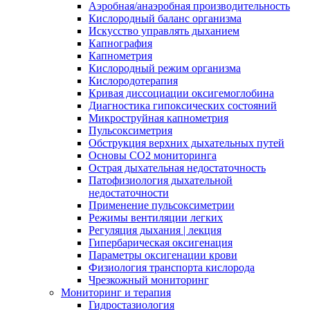
Аэробная/анаэробная производительность
Кислородный баланс организма
Искусство управлять дыханием
Капнография
Капнометрия
Кислородный режим организма
Кислородотерапия
Кривая диссоциации оксигемоглобина
Диагностика гипоксических состояний
Микроструйная капнометрия
Пульсоксиметрия
Обструкция верхних дыхательных путей
Основы СО2 мониторинга
Острая дыхательная недостаточность
Патофизиология дыхательной
недостаточности
Применение пульсоксиметрии
Режимы вентиляции легких
Регуляция дыхания | лекция
Гипербарическая оксигенация
Параметры оксигенации крови
Физиология транспорта кислорода
Чрезкожный мониторинг
Мониторинг и терапия
Гидростазиология