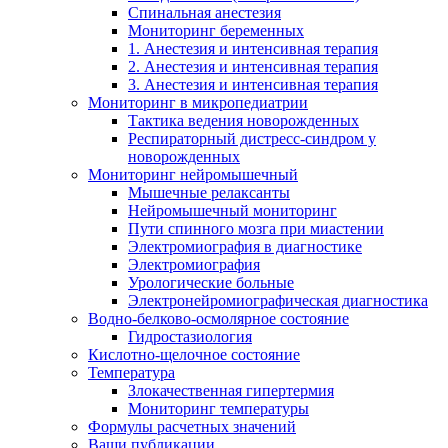
Спинальная анестезия
Мониторинг беременных
1. Анестезия и интенсивная терапия
2. Анестезия и интенсивная терапия
3. Анестезия и интенсивная терапия
Мониторинг в микропедиатрии
Тактика ведения новорожденных
Респираторный дистресс-синдром у
новорожденных
Мониторинг нейромышечный
Мышечные релаксанты
Нейромышечный мониторинг
Пути спинного мозга при миастении
Электромиография в диагностике
Электромиография
Урологические больные
Электронейромиографическая диагностика
Водно-белково-осмолярное состояние
Гидростазиология
Кислотно-щелочное состояние
Температура
Злокачественная гипертермия
Мониторинг температуры
Формулы расчетных значений
Ваши публикации