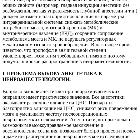
общих свойств (например, гладкая индукция анестезии без
возбуждения, легкая управляемость глубиной анестезии и т.п.)
должен оказывать благоприятное влияние на параметры
интракраниальной системы: снижать метаболические
потребности мозга, мозговой кровоток (МК) и
внутричерепное давление (ВЧД), сохранять сопряжение
метаболизма мозга и МК, не нарушать регуляторных
механизмов мозгового кровообращения. В настоящее время
известно, что пропофол в значительной степени
удовлетворяет всем этим требованиям и именно поэтому
получил широкое распространение в нейроанестезиологии.
I. ПРОБЛЕМА ВЫБОРА АНЕСТЕТИКА В
НЕЙРОАНЕСТЕЗИОЛОГИИ.
Вопрос о выборе анестетика при нейрохирургических
операциях имеет практическое значение. Все анестетики
оказывают различное влияние на ЦНС. Препараты
благоприятно влияющие на ЦНС, снижают риск повреждения
мозга и уменьшают частоту послеоперационных
неврологических осложнений. Анестетики, которые делают
возможным высокоуправляемое выключение и
восстановление сознания, позволяют быстро провести после-
и даже интраоперационное неврологическое исследование.