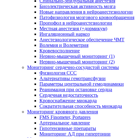
Спинально-эпидуральная анестезия
Биоэлектрическая активность мозга
Новые направления в нейроанестезиологии
Патофизиология мозгового кровообращения
Пропофол в нейроанестезиологии
Местная анестезия (+дормикум)
Ингаляционный наркоз
Анестезиологическое обеспечение ЧМТ
Волемия и Волеметрия
Кровевосполнение
Нервно-мышечный мониторинг (1)
Нервно-мышечный мониторинг (2)
Мониторинг сердечно-сосудистой системы
Физиология ССС
Альтернативы гемотрансфузии
Параметры центральной гемодинамики
Реанимация при остановке сердца
Сердечная недостаточность
Кровоснабжение миокарда
Сократительная способность миокарда
Мониторинг кровяного давления
FMS Finometer, Portapres
Артериальное давление
Гипотензивные препараты
Мониторинг АД при гипертонии