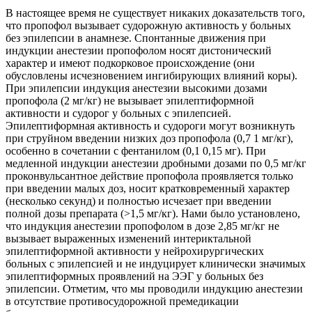
В настоящее время не существует никаких доказательств того,
что пропофол вызывает судорожную активность у больных
без эпилепсии в анамнезе. Спонтанные движения при
индукции анестезии пропофолом носят дистонический
характер и имеют подкорковое происхождение (они
обусловлены исчезновением ингибирующих влияний коры).
При эпилепсии индукция анестезии высокими дозами
пропофола (2 мг/кг) не вызывает эпилептиформной
активности и судорог у больных с эпилепсией.
Эпилептиформная активность и судороги могут возникнуть
при струйном введении низких доз пропофола (0,7 1 мг/кг),
особенно в сочетании с фентанилом (0,1 0,15 мг). При
медленной индукции анестезии дробными дозами по 0,5 мг/кг
проконвульсантное действие пропофола проявляется только
при введении малых доз, носит кратковременный характер
(несколько секунд) и полностью исчезает при введении
полной дозы препарата (>1,5 мг/кг). Нами было установлено,
что индукция анестезии пропофолом в дозе 2,85 мг/кг не
вызывает выраженных изменений интериктальной
эпилептиформной активности у нейрохирургических
больных с эпилепсией и не индуцирует клинически значимых
эпилептиформных проявлений на ЭЭГ у больных без
эпилепсии. Отметим, что мы проводили индукцию анестезии
в отсутствие противосудорожной премедикации