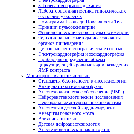
Электрокардиография
Заболевания органов дыхания
Лабораторная диагностика гипоксических
состояний у больных
Номограмма Площади Поверхности Тела
Принцип пульсоксиметрии
Физиологические основы пульсоксиметрии
Функциональные методы исследования
органов пищеварения
Цифровые рентгенографические системы
Электрокардиография и эхокардиография
Прибор для определения объема
циркулирующей крови методом разведения
ЯМР-контраста
Мониторинг в анестезиологии
Стандарты безопасности в анестезиологии
Альтернативы гемотрансфузии
Анестезиологическое обеспечение (ЧМТ)
Нейрорентгенологические исследования
Церебральные артериальные аневризмы
Анестезия в детской кардиохирургии
Аневризм головного мозга
Влияние анестезии
Детская нейроанестезиология
Анестезиологический мониторинг