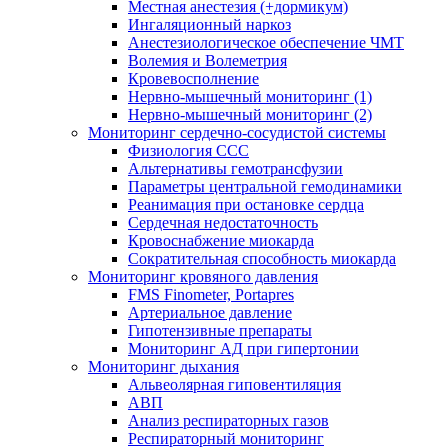
Местная анестезия (+дормикум)
Ингаляционный наркоз
Анестезиологическое обеспечение ЧМТ
Волемия и Волеметрия
Кровевосполнение
Нервно-мышечный мониторинг (1)
Нервно-мышечный мониторинг (2)
Мониторинг сердечно-сосудистой системы
Физиология ССС
Альтернативы гемотрансфузии
Параметры центральной гемодинамики
Реанимация при остановке сердца
Сердечная недостаточность
Кровоснабжение миокарда
Сократительная способность миокарда
Мониторинг кровяного давления
FMS Finometer, Portapres
Артериальное давление
Гипотензивные препараты
Мониторинг АД при гипертонии
Мониторинг дыхания
Альвеолярная гиповентиляция
АВП
Анализ респираторных газов
Респираторный мониторинг