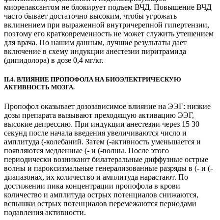
миорелаксантом не блокирует подъем ВЧД. Повышение ВЧД
часто бывает достаточно высоким, чтобы угрожать
вклинением при выраженной внутричерепной гипертензии,
поэтому его кратковременность не может служить утешением
для врача. По нашим данным, лучшие результаты дает
включение в схему индукции анестезии пиритрамида
(дипидолора) в дозе 0,4 мг/кг.
II.4. ВЛИЯНИЕ ПРОПОФОЛА НА БИОЭЛЕКТРИЧЕСКУЮ
АКТИВНОСТЬ МОЗГА.
Пропофол оказывает дозозависимое влияние на ЭЭГ: низкие
дозы препарата вызывают преходящую активацию ЭЭГ,
высокие депрессию. При индукции анестезии через 15 30
секунд после начала введения увеличиваются число и
амплитуда (-колебаний. Затем (-активность уменьшается и
появляются медленные (- и (-волны. После этого
периодически возникают билатеральные диффузные острые
волны и пароксизмальные генерализованные разряды в (- и (-
диапазонах, их количество и амплитуда нарастают. По
достижении пика концентрации пропофола в крови
количество и амплитуда острых потенциалов снижаются,
вспышки острых потенциалов перемежаются периодами
подавления активности.