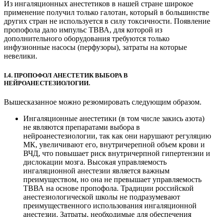
Из ингаляционных анестетиков в нашей стране широкое
применение получил только галотан, который в большинстве
других стран не используется в силу токсичности. Появление
пропофола дало импульс ТВВА, для которой из
дополнительного оборудования требуются только
инфузионные насосы (перфузоры), затраты на которые
невелики.
I.4. ПРОПОФОЛ АНЕСТЕТИК ВЫБОРА В
НЕЙРОАНЕСТЕЗИОЛОГИИ.
Вышесказанное можно резюмировать следующим образом.
Ингаляционные анестетики (в том числе закись азота)
не являются препаратами выбора в
нейроанестезиологии, так как они нарушают регуляцию
МК, увеличивают его, внутричерепной объем крови и
ВЧД, что повышает риск внутричерпной гипертензии и
дислокации мозга. Высокая управляемость
ингаляционной анестезии является важным
преимуществом, но она не превышает управляемость
ТВВА на основе пропофола. Традиции российской
анестезиологической школы не подразумевают
преимущественного использования ингаляционной
анестезии. Затраты, необходимые для обеспечения