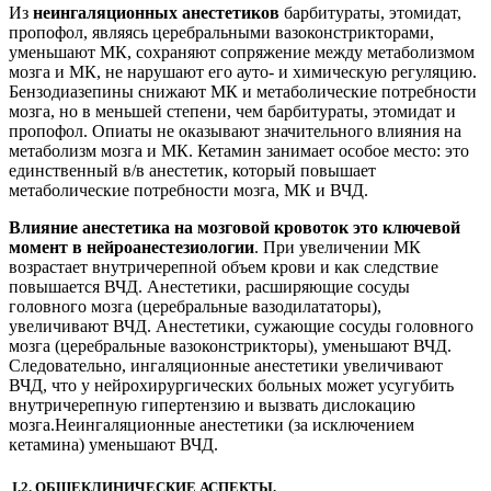
Из
неингаляционных анестетиков
барбитураты, этомидат,
пропофол, являясь церебральными вазоконстрикторами,
уменьшают МК, сохраняют сопряжение между метаболизмом
мозга и МК, не нарушают его ауто- и химическую регуляцию.
Бензодиазепины снижают МК и метаболические потребности
мозга, но в меньшей степени, чем барбитураты, этомидат и
пропофол. Опиаты не оказывают значительного влияния на
метаболизм мозга и МК. Кетамин занимает особое место: это
единственный в/в анестетик, который повышает
метаболические потребности мозга, МК и ВЧД.
Влияние анестетика на мозговой кровоток это ключевой
момент в нейроанестезиологии
. При увеличении МК
возрастает внутричерепной объем крови и как следствие
повышается ВЧД. Анестетики, расширяющие сосуды
головного мозга (церебральные вазодилататоры),
увеличивают ВЧД. Анестетики, сужающие сосуды головного
мозга (церебральные вазоконстрикторы), уменьшают ВЧД.
Следовательно, ингаляционные анестетики увеличивают
ВЧД, что у нейрохирургических больных может усугубить
внутричерепную гипертензию и вызвать дислокацию
мозга.Неингаляционные анестетики (за исключением
кетамина) уменьшают ВЧД.
I.2. ОБЩЕКЛИНИЧЕСКИЕ АСПЕКТЫ.