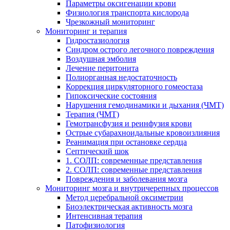
Параметры оксигенации крови
Физиология транспорта кислорода
Чрезкожный мониторинг
Мониторинг и терапия
Гидростазиология
Cиндром острого легочного повреждения
Воздушная эмболия
Лечение перитонита
Полиорганная недостаточность
Коррекция циркуляторного гомеостаза
Гипоксические состояния
Нарушения гемодинамики и дыхания (ЧМТ)
Терапия (ЧМТ)
Гемотрансфузия и реинфузия крови
Острые субарахноидальные кровоизлияния
Реанимация при остановке сердца
Септический шок
1. СОЛП: современные представления
2. СОЛП: современные представления
Повреждения и заболевания мозга
Мониторинг мозга и внутричерепных процессов
Метод церебральной оксиметрии
Биоэлектрическая активность мозга
Интенсивная терапия
Патофизиология