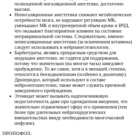
полноценной ингаляционной анестезии, достаточно
высоки.
Неингаляционные анестетики снижают метаболические
потребности мозга, не нарушают регуляцию МК,
уменьшают МК и внутричерепной объем крови и ВЧД,
что оказывает благоприятное влияние на состояние
интракраниальной системы. Следовательно, именно
неингаляционные анестетики (за искючением кетамина)
следует использовать в нейроанестезиологии.
Барбитураты, являясь прекрасным средством для
индукции анестезии, не годятся для поддержания,
потому что значительно (на многие часы) замедляют
пробуждение. То же самое, хотя и в меньшей степени,
относится к бензодиазепинам (особенно к диазепаму).
Дроперидол, который используют в составе
нейролептанестезии, также может служить причиной
замедленного пробуждения.
Этомидат может вызывать надпочечниковую
недостаточность даже при однократном введении, что
значительно ограничивает сферу его применения (тем
более при длительных нейрохирургических
вмешательствах ввиду необходимости многочасовой
инфузии).
ПРОПОФОЛ: