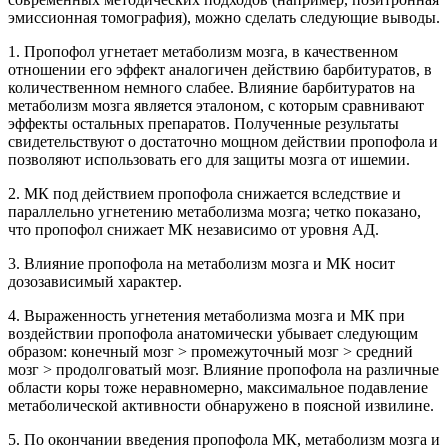
эмиссионная томография), можно сделать следующие выводы.
1. Пропофол угнетает метаболизм мозга, в качественном
отношении его эффект аналогичен действию барбитуратов, в
количественном немного слабее. Влияние барбитуратов на
метаболизм мозга является эталоном, с которым сравнивают
эффекты остальных препаратов. Полученные результаты
свидетельствуют о достаточно мощном действии пропофола и
позволяют использовать его для защиты мозга от ишемии.
2. МК под действием пропофола снижается вследствие и
параллельно угнетению метаболизма мозга; четко показано,
что пропофол снижает МК независимо от уровня АД.
3. Влияние пропофола на метаболизм мозга и МК носит
дозозависимый характер.
4. Выраженность угнетения метаболизма мозга и МК при
воздействии пропофола анатомически убывает следующим
образом: конечный мозг > промежуточный мозг > средний
мозг > продолговатый мозг. Влияние пропофола на различные
области коры тоже неравномерно, максимальное подавление
метаболической активности обнаружено в поясной извилине.
5. По окончании введения пропофола МК, метаболизм мозга и