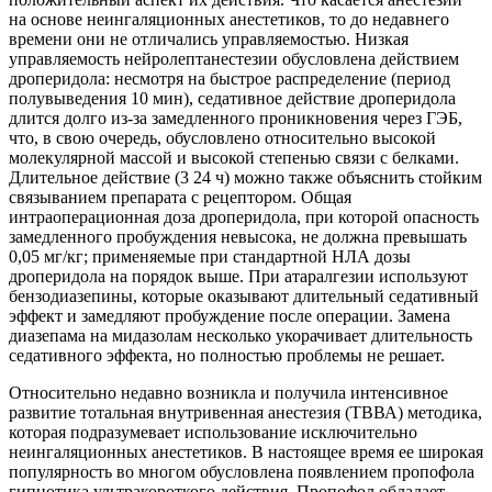
на основе неингаляционных анестетиков, то до недавнего
времени они не отличались управляемостью. Низкая
управляемость нейролептанестезии обусловлена действием
дроперидола: несмотря на быстрое распределение (период
полувыведения 10 мин), седативное действие дроперидола
длится долго из-за замедленного проникновения через ГЭБ,
что, в свою очередь, обусловлено относительно высокой
молекулярной массой и высокой степенью связи с белками.
Длительное действие (3 24 ч) можно также объяснить стойким
связыванием препарата с рецептором. Общая
интраоперационная доза дроперидола, при которой опасность
замедленного пробуждения невысока, не должна превышать
0,05 мг/кг; применяемые при стандартной НЛА дозы
дроперидола на порядок выше. При атаралгезии используют
бензодиазепины, которые оказывают длительный седативный
эффект и замедляют пробуждение после операции. Замена
диазепама на мидазолам несколько укорачивает длительность
седативного эффекта, но полностью проблемы не решает.
Относительно недавно возникла и получила интенсивное
развитие тотальная внутривенная анестезия (ТВВА) методика,
которая подразумевает использование исключительно
неингаляционных анестетиков. В настоящее время ее широкая
популярность во многом обусловлена появлением пропофола
гипнотика ультракороткого действия. Пропофол обладает