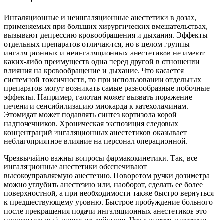
Ингаляционные и неингаляционные анестетики в дозах,
применяемых при больших хирургических вмешательствах,
вызывают депрессию кровообращения и дыхания. Эффекты
отдельных препаратов отличаются, но в целом группы
ингаляционных и неингаляционных анестетиков не имеют
каких-либо преимуществ одна перед другой в отношении
влияния на кровообращение и дыхание. Что касается
системной токсичности, то при использовании отдельных
препаратов могут возникать самые разнообразные побочные
эффекты. Например, галотан может вызвать поражение
печени и сенсибилизацию миокарда к катехоламинам.
Этомидат может подавлять синтез кортизола корой
надпочечников. Хроническая экспозиция следовых
концентраций ингаляционных анестетиков оказывает
неблагоприятное влияние на персонал операционной.
Чрезвычайно важны вопросы фармакокинетики. Так, все
ингаляционные анестетики обеспечивают
высокоуправляемую анестезию. Поворотом ручки дозиметра
можно углубить анестезию или, наоборот, сделать ее более
поверхностной, а при необходимости также быстро вернуться
к предшествующему уровню. Быстрое пробуждение больного
после прекращения подачи ингаляционных анестетиков это
положительный аспект их действия. Что касается анестезии