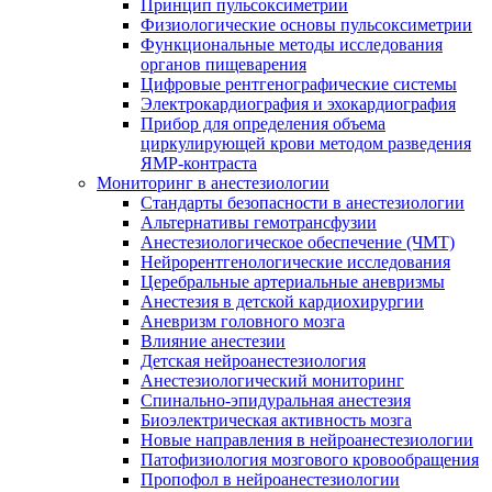
Принцип пульсоксиметрии
Физиологические основы пульсоксиметрии
Функциональные методы исследования
органов пищеварения
Цифровые рентгенографические системы
Электрокардиография и эхокардиография
Прибор для определения объема
циркулирующей крови методом разведения
ЯМР-контраста
Мониторинг в анестезиологии
Стандарты безопасности в анестезиологии
Альтернативы гемотрансфузии
Анестезиологическое обеспечение (ЧМТ)
Нейрорентгенологические исследования
Церебральные артериальные аневризмы
Анестезия в детской кардиохирургии
Аневризм головного мозга
Влияние анестезии
Детская нейроанестезиология
Анестезиологический мониторинг
Спинально-эпидуральная анестезия
Биоэлектрическая активность мозга
Новые направления в нейроанестезиологии
Патофизиология мозгового кровообращения
Пропофол в нейроанестезиологии