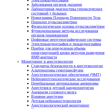
Электрокардиография
Заболевания органов дыхания
Лабораторная диагностика гипоксических
состояний у больных
Номограмма Площади Поверхности Тела
Принцип пульсоксиметрии
Физиологические основы пульсоксиметрии
Функциональные методы исследования
органов пищеварения
Цифровые рентгенографические системы
Электрокардиография и эхокардиография
Прибор для определения объема
циркулирующей крови методом разведения
ЯМР-контраста
Мониторинг в анестезиологии
Стандарты безопасности в анестезиологии
Альтернативы гемотрансфузии
Анестезиологическое обеспечение (ЧМТ)
Нейрорентгенологические исследования
Церебральные артериальные аневризмы
Анестезия в детской кардиохирургии
Аневризм головного мозга
Влияние анестезии
Детская нейроанестезиология
Анестезиологический мониторинг