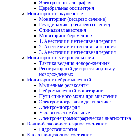
Электроэнцефалография
Церебральная оксиметрия
Мониторинг в акушерстве
Мониторинг (кесарево сечение)
Гемодинамика (кесарево сечение)
Спинальная анестезия
Мониторинг беременных
1. Анестезия и интенсивная терапия
2. Анестезия и интенсивная терапия
3. Анестезия и интенсивная терапия
Мониторинг в микропедиатрии
Тактика ведения новорожденных
Респираторный дистресс-синдром у
новорожденных
Мониторинг нейромышечный
Мышечные релаксанты
Нейромышечный мониторинг
Пути спинного мозга при миастении
Электромиография в диагностике
Электромиография
Урологические больные
Электронейромиографическая диагностика
Водно-белково-осмолярное состояние
Гидростазиология
Кислотно-щелочное состояние