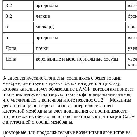
β-2
артериолы
ваз
β-2
легкие
бро
α
миокард
пов
α
артериолы
ваз
Допа
почки
увел
Допа
коронарные и мезентериальные сосуды
уве
киш
β- адренергические агонисты, соединяясь с рецепторами
мембран, действуют через G -белок на аденилатциклазу,
которая катализирует образование цАМФ, которая активирует
протеинкиназу, катализирующую фосфорилирование белков,
что увеличивает в конечном итоге перенос Са 2+ . Механизм
действия α- рецепторов связан с гиперполяризацией
клеточной мембраны за счет повышения ее проницаемости,
что, возможно, обусловлено повышением концентрации Са 2+
с внутренней стороны мембраны.
Повторные или продолжительные воздействия агонистов на