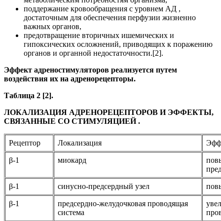
поддержание кровообращения с уровнем АД ,
достаточным для обеспечения перфузии жизненно
важных органов,
предотвращение вторичных ишемических и
гипоксических осложнений, приводящих к поражению
органов и органной недостаточности.[2].
Эффект адреностимуляторов реализуется путем
воздействия их на адренорецепторы.
Таблица 2 [2].
ЛОКАЛИЗАЦИЯ АДРЕНОРЕЦЕПТОРОВ И ЭФФЕКТЫ,
СВЯЗАННЫЕ СО СТИМУЛЯЦИЕЙ .
Рецептор
Локализация
Эфф
β-1
миокард
пов
пре
β-1
синусно-предсердный узел
пов
β-1
предсердно-желудочковая проводящая
уве
система
про