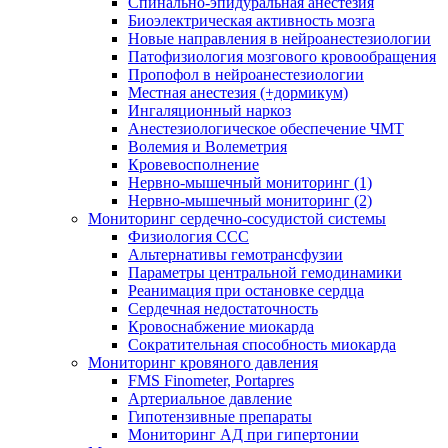
Спинально-эпидуральная анестезия
Биоэлектрическая активность мозга
Новые направления в нейроанестезиологии
Патофизиология мозгового кровообращения
Пропофол в нейроанестезиологии
Местная анестезия (+дормикум)
Ингаляционный наркоз
Анестезиологическое обеспечение ЧМТ
Волемия и Волеметрия
Кровевосполнение
Нервно-мышечный мониторинг (1)
Нервно-мышечный мониторинг (2)
Мониторинг сердечно-сосудистой системы
Физиология ССС
Альтернативы гемотрансфузии
Параметры центральной гемодинамики
Реанимация при остановке сердца
Сердечная недостаточность
Кровоснабжение миокарда
Сократительная способность миокарда
Мониторинг кровяного давления
FMS Finometer, Portapres
Артериальное давление
Гипотензивные препараты
Мониторинг АД при гипертонии