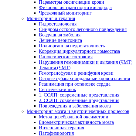
Параметры оксигенации крови
Физиология транспорта кислорода
Чрезкожный мониторинг
Мониторинг и терапия
Гидростазиология
Cиндром острого легочного повреждения
Воздушная эмболия
Лечение перитонита
Полиорганная недостаточность
Коррекция циркуляторного гомеостаза
Гипоксические состояния
Нарушения гемодинамики и дыхания (ЧМТ)
Терапия (ЧМТ)
Гемотрансфузия и реинфузия крови
Острые субарахноидальные кровоизлияния
Реанимация при остановке сердца
Септический шок
1. СОЛП: современные представления
2. СОЛП: современные представления
Повреждения и заболевания мозга
Мониторинг мозга и внутричерепных процессов
Метод церебральной оксиметрии
Биоэлектрическая активность мозга
Интенсивная терапия
Патофизиология