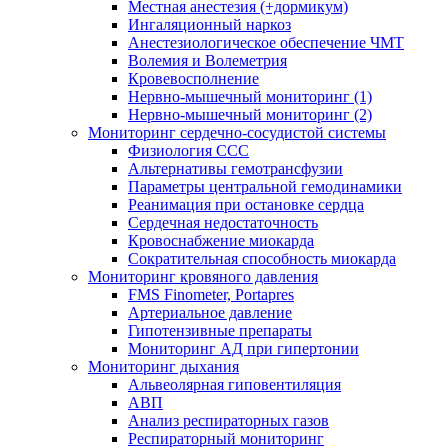
Местная анестезия (+дормикум)
Ингаляционный наркоз
Анестезиологическое обеспечение ЧМТ
Волемия и Волеметрия
Кровевосполнение
Нервно-мышечный мониторинг (1)
Нервно-мышечный мониторинг (2)
Мониторинг сердечно-сосудистой системы
Физиология ССС
Альтернативы гемотрансфузии
Параметры центральной гемодинамики
Реанимация при остановке сердца
Сердечная недостаточность
Кровоснабжение миокарда
Сократительная способность миокарда
Мониторинг кровяного давления
FMS Finometer, Portapres
Артериальное давление
Гипотензивные препараты
Мониторинг АД при гипертонии
Мониторинг дыхания
Альвеолярная гиповентиляция
АВП
Анализ респираторных газов
Респираторный мониторинг