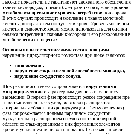
высокие показатели не гарантируют адекватного обеспечения
тканей кислородом, ишемия будет развиваться, если
уровень
метаболизма превышает уровень потребления
кислорода.
В этих случаях происходит накопление в тканях молочной
кислоты, которая затем поступает в кровь. Уровень молочной
кислоты в сыворотке крови можно использовать для оценки
баланса потребления тканями кислорода и его расходования в
метаболических процессах.
Основными патогенетическими составляющими
нарушений циркуляторного гомеостаза при шоке являются:
гиповолемия,
нарушение сократительной способности миокарда,
нарушение сосудистого тонуса.
Шок различного генеза сопровождается
нарушениями
микроциркуляции
с характерным для него изменением
вазомоции. В первой фазе происходит резкое сокращение пре-
и посткапиллярных сосудов, во второй расширяется
артериальная область микроциркуляции. Третья (конечная)
фаза сопровождается полным параличом сосудистой
мускулатуры и расширением сосудов посткапиллярной
области со сладжированием в них форменных элементов
крови и усилением тканевой гипоксии. Тканевая гипоксия