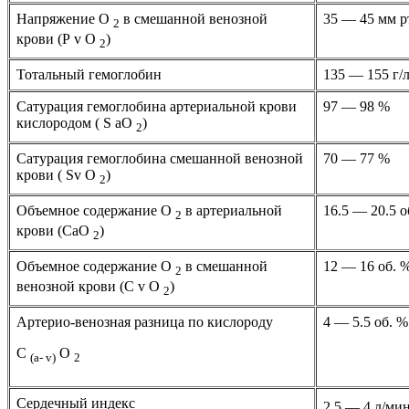
Напряжение О
в смешанной венозной
35 — 45 мм р
2
крови (Р v О
)
2
Тотальный гемоглобин
135 — 155 г/
Сатурация гемоглобина артериальной крови
97 — 98 %
кислородом ( S аО
)
2
Сатурация гемоглобина смешанной венозной
70 — 77 %
крови ( Sv О
)
2
Объемное содержание О
в артериальной
16.5 — 20.5 о
2
крови (СаО
)
2
Объемное содержание О
в смешанной
12 — 16 об. 
2
венозной крови (С v О
)
2
Артерио-венозная разница по кислороду
4 — 5.5 об. %
С
О
(а- v)
2
Сердечный индекс
2.5 — 4 л/ми