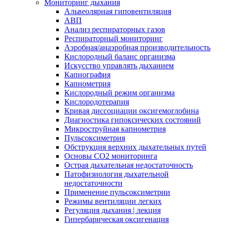
Мониторинг дыхания
Альвеолярная гиповентиляция
АВП
Анализ респираторных газов
Респираторный мониторинг
Аэробная/анаэробная производительность
Кислородный баланс организма
Искусство управлять дыханием
Капнография
Капнометрия
Кислородный режим организма
Кислородотерапия
Кривая диссоциации оксигемоглобина
Диагностика гипоксических состояний
Микроструйная капнометрия
Пульсоксиметрия
Обструкция верхних дыхательных путей
Основы СО2 мониторинга
Острая дыхательная недостаточность
Патофизиология дыхательной
недостаточности
Применение пульсоксиметрии
Режимы вентиляции легких
Регуляция дыхания | лекция
Гипербарическая оксигенация