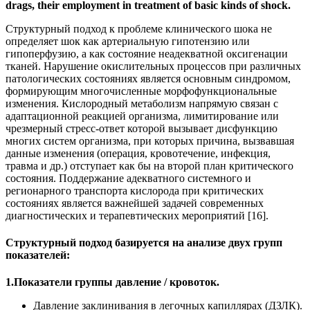
drags, their employment in treatment of basic kinds of shock.
Структурный подход к проблеме клинического шока не
определяет шок как артериальную гипотензию или
гипоперфузию, а как состояние неадекватной оксигенации
тканей. Нарушение окислительных процессов при различных
патологических состояниях является основным синдромом,
формирующим многочисленные морфофункциональные
изменения. Кислородный метаболизм напрямую связан с
адаптационной реакцией организма, лимитирование или
чрезмерный стресс-ответ которой вызывает дисфункцию
многих систем организма, при которых причина, вызвавшая
данные изменения (операция, кровотечение, инфекция,
травма и др.) отступает как бы на второй план критического
состояния. Поддержание адекватного системного и
регионарного транспорта кислорода при критических
состояниях является важнейшей задачей современных
диагностических и терапевтических мероприятий [16].
Структурный подход базируется на анализе двух групп
показателей:
1.Показатели группы давление / кровоток.
Давление заклинивания в легочных капиллярах (ДЗЛК).