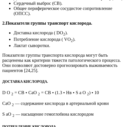
Сердечный выброс (СВ).
Общее периферическое сосудистое сопротивление
(ОПСС).
2.Показатели группы транспорт кислорода.
Доставка кислорода ( DО
).
2
Потребление кислорода ( VО
).
2
Лактат сыворотки.
Показатели группы транспорта кислорода могут быть
расценены как критерии тяжести патологического процесса.
Они позволяют достоверно прогнозировать выживаемость
пациентов [24,25].
ДОСТАВКА КИСЛОРОДА.
D О
= СВ • СаО
= СВ • (1.3 • Нв • S а О
) • 10
2
2
2
СаО
— содержание кислорода в артериальной крови
2
S аО
— насыщение гемоглобина кислородом
2
ПОТРЕБЛЕНИЕ КИСЛОРОДА.