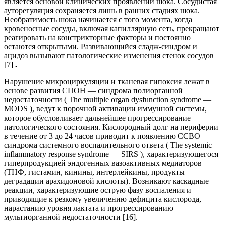
является основой клинических проявлений шока. Сосудистая
ауторегуляция сохраняется лишь в ранних стадиях шока.
Необратимость шока начинается с того момента, когда
кровеносные сосуды, включая капиллярную сеть, прекращают
реагировать на констрикторные факторы и постоянно
остаются открытыми. Развивающийся сладж-синдром и
ацидоз вызывают патологические изменения стенок сосудов
[7]
.
Нарушение микроциркуляции и тканевая гипоксия лежат в
основе развития СПОН — синдрома полиорганной
недостаточности ( The multiple organ dysfunction syndrome —
MODS ), ведут к порочной активации иммунной системы,
которое обусловливает дальнейшее прогрессирование
патологического состояния. Кислородный долг на периферии
в течение от 3 до 24 часов приводит к появлению ССВО —
синдрома системного воспалительного ответа ( The systemic
inflammatory response syndrome — SIRS ), характеризующегося
гиперпродукцией эндогенных вазоактивных медиаторов
(ТНФ, гистамин, кинины, интерлейкины, продукты
деградации арахидоновой кислоты). Возникают каскадные
реакции, характеризующие острую фазу воспаления и
приводящие к резкому увеличению дефицита кислорода,
нарастанию уровня лактата и прогрессированию
мультиорганной недостаточности [16].