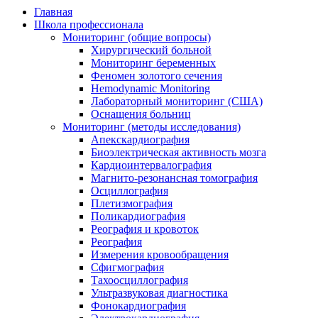
Главная
Школа профессионала
Мониторинг (общие вопросы)
Хирургический больной
Мониторинг беременных
Феномен золотого сечения
Hemodynamic Monitoring
Лабораторный мониторинг (США)
Оснащения больниц
Мониторинг (методы исследования)
Апекскардиография
Биоэлектрическая активность мозга
Кардиоинтервалография
Магнито-резонансная томография
Осциллография
Плетизмография
Поликардиография
Реография и кровоток
Реография
Измерения кровообращения
Сфигмография
Тахоосциллография
Ультразвуковая диагностика
Фонокардиография