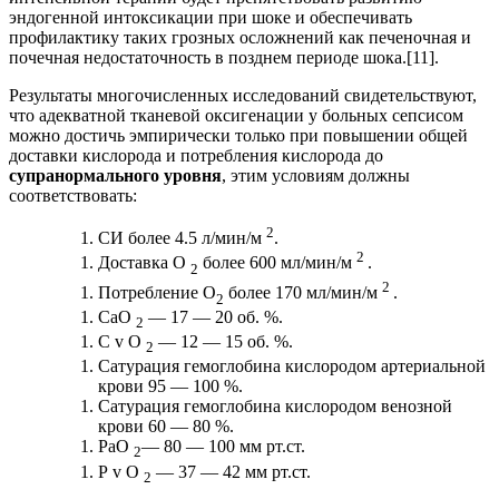
эндогенной интоксикации при шоке и обеспечивать
профилактику таких грозных осложнений как печеночная и
почечная недостаточность в позднем периоде шока.[11].
Результаты многочисленных исследований свидетельствуют,
что адекватной тканевой оксигенации у больных сепсисом
можно достичь эмпирически только при повышении общей
доставки кислорода и потребления кислорода до
супранормального уровня
, этим условиям должны
соответствовать:
2
СИ более 4.5 л/мин/м
.
2
Доставка О
более 600 мл/мин/м
.
2
2
Потребление О
более 170 мл/мин/м
.
2
СаО
— 17 — 20 об. %.
2
С v О
— 12 — 15 об. %.
2
Сатурация гемоглобина кислородом артериальной
крови 95 — 100 %.
Сатурация гемоглобина кислородом венозной
крови 60 — 80 %.
РаО
— 80 — 100 мм рт.ст.
2
Р v О
— 37 — 42 мм рт.ст.
2