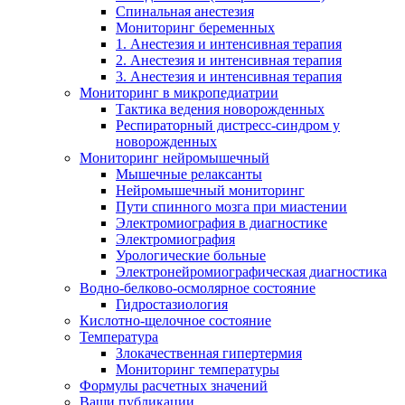
Спинальная анестезия
Мониторинг беременных
1. Анестезия и интенсивная терапия
2. Анестезия и интенсивная терапия
3. Анестезия и интенсивная терапия
Мониторинг в микропедиатрии
Тактика ведения новорожденных
Респираторный дистресс-синдром у
новорожденных
Мониторинг нейромышечный
Мышечные релаксанты
Нейромышечный мониторинг
Пути спинного мозга при миастении
Электромиография в диагностике
Электромиография
Урологические больные
Электронейромиографическая диагностика
Водно-белково-осмолярное состояние
Гидростазиология
Кислотно-щелочное состояние
Температура
Злокачественная гипертермия
Мониторинг температуры
Формулы расчетных значений
Ваши публикации