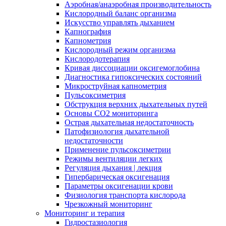
Аэробная/анаэробная производительность
Кислородный баланс организма
Искусство управлять дыханием
Капнография
Капнометрия
Кислородный режим организма
Кислородотерапия
Кривая диссоциации оксигемоглобина
Диагностика гипоксических состояний
Микроструйная капнометрия
Пульсоксиметрия
Обструкция верхних дыхательных путей
Основы СО2 мониторинга
Острая дыхательная недостаточность
Патофизиология дыхательной
недостаточности
Применение пульсоксиметрии
Режимы вентиляции легких
Регуляция дыхания | лекция
Гипербарическая оксигенация
Параметры оксигенации крови
Физиология транспорта кислорода
Чрезкожный мониторинг
Мониторинг и терапия
Гидростазиология