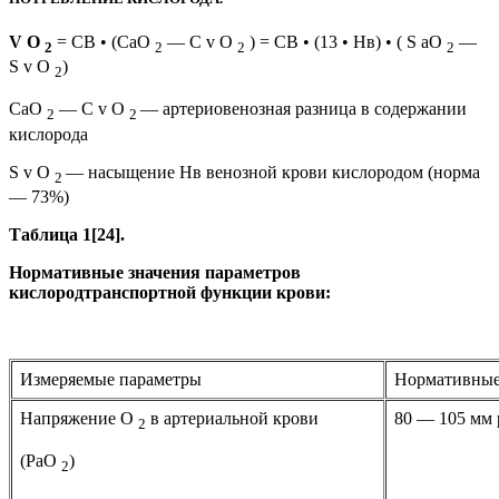
V О
= СВ • (СаО
— С v О
) = СВ • (13 • Нв) • ( S аО
—
2
2
2
2
S v O
)
2
СаО
— С v О
— артериовенозная разница в содержании
2
2
кислорода
S v O
— насыщение Нв венозной крови кислородом (норма
2
— 73%)
Таблица 1[24].
Нормативные значения параметров
кислородтранспортной функции крови:
Измеряемые параметры
Нормативные
Напряжение О
в артериальной крови
80 — 105 мм р
2
(РаО
)
2