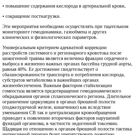
• повышение содержания кислорода в артериальной крови,
• сокращение постнагрузки.
Эти мероприятия необходимо осуществлять при тщательном
мониторинге гемодинамики, газообмена и других
клинических и физиологических параметров.
Универсальным критерием адекватной коррекции
расстройств системного и регионарного кровотока после
шокогенной травмы является величина фракции сердечного
выброса в жизненно важных органах бассейна грудной аорты,
равная 40%. Ее достижение свидетельствует о
сбалансированности транспорта и потребления кислорода,
субстратов метаболизма в важнейших органах
жизнеобеспечения. Важным фактором стабилизации
гомеостаза является предотвращение гемодинамического
обкрадывания органов спланхнического региона. Длительное
ограничение циркуляции в органах брюшной полости
(поджелудочной железе, кишечнике) как вследствие
уменьшения СВ так и централизации кровообращения
приводит к появлению вторичных факторов нарушений
функций организма, в частности эндогенной токсемии.
Щадящая по отношению к органам брюшной полости тактика
интенсивной терапии будет препятствовать развитию