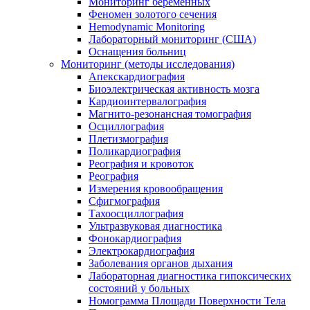
Мониторинг беременных
Феномен золотого сечения
Hemodynamic Monitoring
Лабораторный мониторинг (США)
Оснащения больниц
Мониторинг (методы исследования)
Апекскардиография
Биоэлектрическая активность мозга
Кардиоинтервалография
Магнито-резонансная томография
Осциллография
Плетизмография
Поликардиография
Реография и кровоток
Реография
Измерения кровообращения
Сфигмография
Тахоосциллография
Ультразвуковая диагностика
Фонокардиография
Электрокардиография
Заболевания органов дыхания
Лабораторная диагностика гипоксических
состояний у больных
Номограмма Площади Поверхности Тела