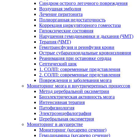
Cиндром острого легочного повреждения
Воздушная эмболия
Лечение перитонита
Полиорганная недостаточность
Коррекция циркуляторного гомеостаза
Гипоксические состояния
Нарушения гемодинамики и дыхания (ЧМТ)
Терапия (ЧМТ)
Гемотрансфузия и реинфузия крови
Острые субарахноидальные кровоизлияния
Реанимация при остановке сердца
Септический шок
1. СОЛП: современные представления
2. СОЛП: современные представления
Повреждения и заболевания мозга
Мониторинг мозга и внутричерепных процессов
Метод церебральной оксиметрии
Биоэлектрическая активность мозга
Интенсивная терапия
Патофизиология
Электроэнцефалография
Церебральная оксиметрия
Мониторинг в акушерстве
Мониторинг (кесарево сечение)
Гемодинамика (кесарево сечение)