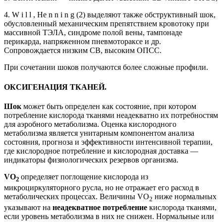
4. W i l l , Не n n i n g (2) выделяют также обструктивный шок,
обусловленный механическим препятствием кровотоку при
массивной ТЭЛА, синдроме полой вены, тампонаде
перикарда, напряженном пневмотораксе и др.
Сопровождается низким СВ, высоким ОПСС.
При сочетании шоков получаются более сложные профили.
ОКСИГЕНАЦИЯ ТКАНЕЙ
.
Шок
может быть определен как состояние, при котором
потребление кислорода тканями неадекватно их потребностям
для аэробного метаболизма. Оценка кислородного
метаболизма является унитарным компонентом анализа
состояния, прогноза и эффективности интенсивной терапии,
где кислородное потребление и кислородная доставка —
индикаторы физиологических резервов организма.
VО
определяет поглощение кислорода из
2
микроциркуляторного русла, но не отражает его расход в
метаболических процессах. Величины VO
ниже нормальных
2
указывают на
неадекватное потребление
кислорода тканями,
если уровень метаболизма в них не снижен. Нормальные или