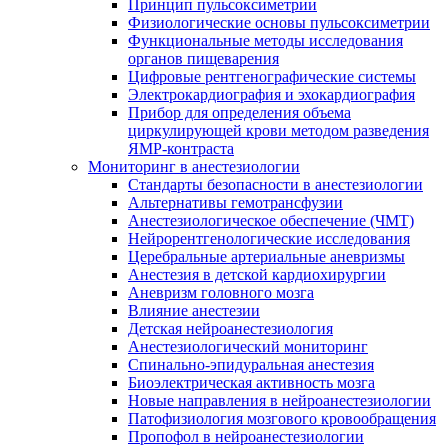
Принцип пульсоксиметрии
Физиологические основы пульсоксиметрии
Функциональные методы исследования
органов пищеварения
Цифровые рентгенографические системы
Электрокардиография и эхокардиография
Прибор для определения объема
циркулирующей крови методом разведения
ЯМР-контраста
Мониторинг в анестезиологии
Стандарты безопасности в анестезиологии
Альтернативы гемотрансфузии
Анестезиологическое обеспечение (ЧМТ)
Нейрорентгенологические исследования
Церебральные артериальные аневризмы
Анестезия в детской кардиохирургии
Аневризм головного мозга
Влияние анестезии
Детская нейроанестезиология
Анестезиологический мониторинг
Спинально-эпидуральная анестезия
Биоэлектрическая активность мозга
Новые направления в нейроанестезиологии
Патофизиология мозгового кровообращения
Пропофол в нейроанестезиологии