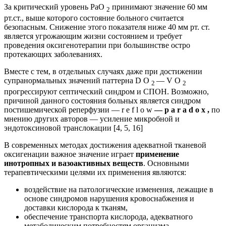
За критический уровень РаО
принимают значение 60 мм
2
рт.ст., выше которого состояние больного считается
безопасным. Снижение этого показателя ниже 40 мм рт. ст.
является угрожающим жизни состоянием и требует
проведения оксигенотерапии при большинстве остро
протекающих заболеваниях.
Вместе с тем, в отдельных случаях даже при достижении
супранормальных значений паттерна D O
— V O
2
2
прогрессируют септический синдром и СПОН. Возможно,
причиной данного состояния больных является синдром
постишемической реперфузии — r e f l o w
— p a r a d o x ,
по
мнению других авторов — усиление микробной и
эндотоксиновой транслокации [4, 5, 16]
В современных методах достижения адекватной тканевой
оксигенации важное значение играет
применение
инотропных и вазоактивных веществ
. Основными
терапевтическими целями их применения являются:
воздействие на патологические изменения, лежащие в
основе синдромов нарушения кровоснабжения и
доставки кислорода к тканям,
обеспечение транспорта кислорода, адекватного
метаболическим потребностям организма,