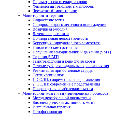
Параметры оксигенации крови
Физиология транспорта кислорода
Чрезкожный мониторинг
Мониторинг и терапия
Гидростазиология
Cиндром острого легочного повреждения
Воздушная эмболия
Лечение перитонита
Полиорганная недостаточность
Коррекция циркуляторного гомеостаза
Гипоксические состояния
Нарушения гемодинамики и дыхания (ЧМТ)
Терапия (ЧМТ)
Гемотрансфузия и реинфузия крови
Острые субарахноидальные кровоизлияния
Реанимация при остановке сердца
Септический шок
1. СОЛП: современные представления
2. СОЛП: современные представления
Повреждения и заболевания мозга
Мониторинг мозга и внутричерепных процессов
Метод церебральной оксиметрии
Биоэлектрическая активность мозга
Интенсивная терапия
Патофизиология