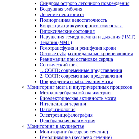
Cиндром острого легочного повреждения
Воздушная эмболия
Лечение перитонита
Полиорганная недостаточность
Коррекция циркуляторного гомеостаза
Гипоксические состояния
Нарушения гемодинамики и дыхания (ЧМТ)
Терапия (ЧМТ)
Гемотрансфузия и реинфузия крови
Острые субарахноидальные кровоизлияния
Реанимация при остановке сердца
Септический шок
1. СОЛП: современные представления
2. СОЛП: современные представления
Повреждения и заболевания мозга
Мониторинг мозга и внутричерепных процессов
Метод церебральной оксиметрии
Биоэлектрическая активность мозга
Интенсивная терапия
Патофизиология
Электроэнцефалография
Церебральная оксиметрия
Мониторинг в акушерстве
Мониторинг (кесарево сечение)
Гемодинамика (кесарево сечение)