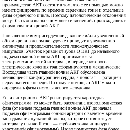
преимущество АКТ состоит в том, что с ее помощью можно
идентифицировать по времени сердечные тоны и отдельные
фазы сердечного цикла. Поэтому патологические отклонения
могут быть опознаны с помощью изменений, происходящих в
формировании кривой АКТ.
Повышенное внутрисердечное давление и/или увеличенный
объем крови в левом желудочке приводят к увеличению
амплитуды и продолжительности левожелудочковых
импульсов. Участок кривой от зубца Q ЭКГ до начального
подъема главной волны АКГ принимается за
электромеханический интервал, в периоде которого
электрические явления трансформируются в механические.
Восходящая часть главной волны АКГ обусловлена
меняющейся конфигурацией сердца, а пологая — ротацией
верхушки его кпереди. Поэтому с помощью АКГ можно
определить фазы систолы левого желудочка.
Если синхронно с АКГ регистрируется каротидная
сфигмограмма, то может быть рассчитана изоволюмическая
фаза (от начала подъема главной волны АКГ до начала
подъема сфигмограммы сонной артерии с вычетом времени
запаздывания пульсовой волны, которое соответствует
интервалу начало II тона — глубокая точка инцизуры
каротидной сфигмограммы). Изоволюмическая фаза более