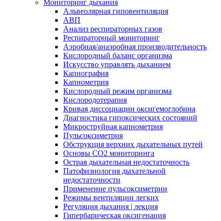
Мониторинг дыхания
Альвеолярная гиповентиляция
АВП
Анализ респираторных газов
Респираторный мониторинг
Аэробная/анаэробная производительность
Кислородный баланс организма
Искусство управлять дыханием
Капнография
Капнометрия
Кислородный режим организма
Кислородотерапия
Кривая диссоциации оксигемоглобина
Диагностика гипоксических состояний
Микроструйная капнометрия
Пульсоксиметрия
Обструкция верхних дыхательных путей
Основы СО2 мониторинга
Острая дыхательная недостаточность
Патофизиология дыхательной
недостаточности
Применение пульсоксиметрии
Режимы вентиляции легких
Регуляция дыхания | лекция
Гипербарическая оксигенация