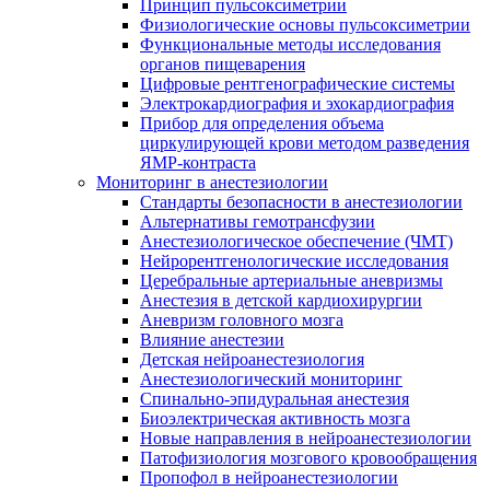
Принцип пульсоксиметрии
Физиологические основы пульсоксиметрии
Функциональные методы исследования
органов пищеварения
Цифровые рентгенографические системы
Электрокардиография и эхокардиография
Прибор для определения объема
циркулирующей крови методом разведения
ЯМР-контраста
Мониторинг в анестезиологии
Стандарты безопасности в анестезиологии
Альтернативы гемотрансфузии
Анестезиологическое обеспечение (ЧМТ)
Нейрорентгенологические исследования
Церебральные артериальные аневризмы
Анестезия в детской кардиохирургии
Аневризм головного мозга
Влияние анестезии
Детская нейроанестезиология
Анестезиологический мониторинг
Спинально-эпидуральная анестезия
Биоэлектрическая активность мозга
Новые направления в нейроанестезиологии
Патофизиология мозгового кровообращения
Пропофол в нейроанестезиологии