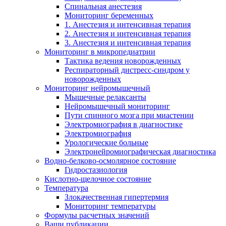
Спинальная анестезия
Мониторинг беременных
1. Анестезия и интенсивная терапия
2. Анестезия и интенсивная терапия
3. Анестезия и интенсивная терапия
Мониторинг в микропедиатрии
Тактика ведения новорожденных
Респираторный дистресс-синдром у
новорожденных
Мониторинг нейромышечный
Мышечные релаксанты
Нейромышечный мониторинг
Пути спинного мозга при миастении
Электромиография в диагностике
Электромиография
Урологические больные
Электронейромиографическая диагностика
Водно-белково-осмолярное состояние
Гидростазиология
Кислотно-щелочное состояние
Температура
Злокачественная гипертермия
Мониторинг температуры
Формулы расчетных значений
Ваши публикации