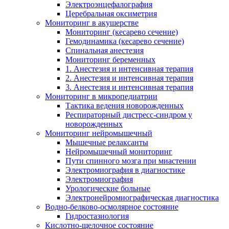
Электроэнцефалография
Церебральная оксиметрия
Мониторинг в акушерстве
Мониторинг (кесарево сечение)
Гемодинамика (кесарево сечение)
Спинальная анестезия
Мониторинг беременных
1. Анестезия и интенсивная терапия
2. Анестезия и интенсивная терапия
3. Анестезия и интенсивная терапия
Мониторинг в микропедиатрии
Тактика ведения новорожденных
Респираторный дистресс-синдром у
новорожденных
Мониторинг нейромышечный
Мышечные релаксанты
Нейромышечный мониторинг
Пути спинного мозга при миастении
Электромиография в диагностике
Электромиография
Урологические больные
Электронейромиографическая диагностика
Водно-белково-осмолярное состояние
Гидростазиология
Кислотно-щелочное состояние