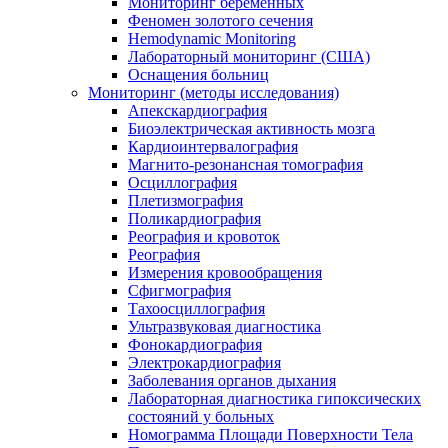
Мониторинг беременных
Феномен золотого сечения
Hemodynamic Monitoring
Лабораторный мониторинг (США)
Оснащения больниц
Мониторинг (методы исследования)
Апекскардиография
Биоэлектрическая активность мозга
Кардиоинтервалография
Магнито-резонансная томография
Осциллография
Плетизмография
Поликардиография
Реография и кровоток
Реография
Измерения кровообращения
Сфигмография
Тахоосциллография
Ультразвуковая диагностика
Фонокардиография
Электрокардиография
Заболевания органов дыхания
Лабораторная диагностика гипоксических
состояний у больных
Номограмма Площади Поверхности Тела