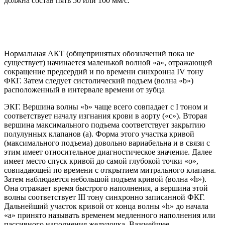
должна состав пять 50 или 100 мм/с.
Нормальная АКТ (общепринятых обозначений пока не
существует) начинается маленькой волной «а», отражающей
сокращение предсердий и по времени синхронна IV тону
ФКГ. Затем следует систолический подъем (волна «b»)
расположенный в интервале времени от зубца
ЭКГ. Вершина волны «b» чаще всего совпадает с I тоном и
соответствует началу изгнания крови в аорту («с»). Вторая
вершина максимального подъема соответствует закрытию
полулунных клапанов (а). Форма этого участка кривой
(максимального подъема) довольно вариабельна и в связи с
этим имеет относительное диагностическое значение. Далее
имеет место спуск кривой до самой глубокой точки «о»,
совпадающей по времени с открытием митрального клапана.
Затем наблюдается небольшой подъем кривой (волна «h»).
Она отражает время быстрого наполнения, а вершина этой
волны соответствует III тону синхронно записанной ФКГ.
Дальнейший участок кривой от конца волны «h» до начала
«а» принято называть временем медленного наполнения или
пассивного наполнения желудочка. Важнейшее