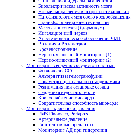
Спинально-эпидуральная анестезия
Биоэлектрическая активность мозга
Новые направления в нейроанестезиологии
Патофизиология мозгового кровообращения
Пропофол в нейроанестезиологии
Местная анестезия (+дормикум)
Ингаляционный наркоз
Анестезиологическое обеспечение ЧМТ
Волемия и Волеметрия
Кровевосполнение
Нервно-мышечный мониторинг (1)
Нервно-мышечный мониторинг (2)
Мониторинг сердечно-сосудистой системы
Физиология ССС
Альтернативы гемотрансфузии
Параметры центральной гемодинамики
Реанимация при остановке сердца
Сердечная недостаточность
Кровоснабжение миокарда
Сократительная способность миокарда
Мониторинг кровяного давления
FMS Finometer, Portapres
Артериальное давление
Гипотензивные препараты
Мониторинг АД при гипертонии