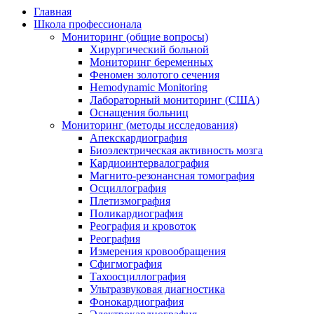
Главная
Школа профессионала
Мониторинг (общие вопросы)
Хирургический больной
Мониторинг беременных
Феномен золотого сечения
Hemodynamic Monitoring
Лабораторный мониторинг (США)
Оснащения больниц
Мониторинг (методы исследования)
Апекскардиография
Биоэлектрическая активность мозга
Кардиоинтервалография
Магнито-резонансная томография
Осциллография
Плетизмография
Поликардиография
Реография и кровоток
Реография
Измерения кровообращения
Сфигмография
Тахоосциллография
Ультразвуковая диагностика
Фонокардиография