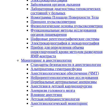
Электрокардиография
Заболевания органов дыхания
Лабораторная диагностика гипоксических
состояний у больных
Номограмма Площади Поверхности Тела
Принцип пульсоксиметрии
Физиологические основы пульсоксиметрии
Функциональные методы исследования
органов пищеварения
Цифровые рентгенографические системы
Электрокардиография и эхокардиография
Прибор для определения объема
циркулирующей крови методом разведения
ЯМР-контраста
Мониторинг в анестезиологии
Стандарты безопасности в анестезиологии
Альтернативы гемотрансфузии
Анестезиологическое обеспечение (ЧМТ)
Нейрорентгенологические исследования
Церебральные артериальные аневризмы
Анестезия в детской кардиохирургии
Аневризм головного мозга
Влияние анестезии
Детская нейроанестезиология
Анестезиологический мониторинг