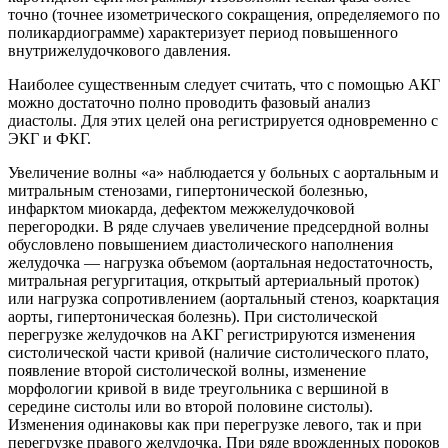
точно (точнее изометрического сокращения, определяемого по
поликардиограмме) характеризует период повышенного
внутрижелудочкового давления.
Наиболее существенным следует считать, что с помощью АКГ
можно достаточно полно проводить фазовый анализ
диастолы. Для этих целей она регистрируется одновременно с
ЭКГ и ФКГ.
Увеличение волны «а» наблюдается у больных с аортальным и
митральным стенозами, гипертонической болезнью,
инфарктом миокарда, дефектом межжелудочковой
перегородки. В ряде случаев увеличение предсердной волны
обусловлено повышением диастолического наполнения
желудочка — нагрузка объемом (аортальная недостаточность,
митральная регургитация, открытый артериальный проток)
или нагрузка сопротивлением (аортальный стеноз, коарктация
аорты, гипертоническая болезнь). При систолической
перегрузке желудочков на АКГ регистрируются изменения
систолической части кривой (наличие систолического плато,
появление второй систолической волны, изменение
морфологии кривой в виде треугольника с вершиной в
середине систолы или во второй половине систолы).
Изменения одинаковы как при перегрузке левого, так и при
перегрузке правого желудочка. При ряде врожденных пороков