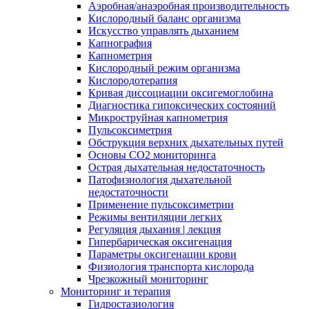
Аэробная/анаэробная производительность
Кислородный баланс организма
Искусство управлять дыханием
Капнография
Капнометрия
Кислородный режим организма
Кислородотерапия
Кривая диссоциации оксигемоглобина
Диагностика гипоксических состояний
Микроструйная капнометрия
Пульсоксиметрия
Обструкция верхних дыхательных путей
Основы СО2 мониторинга
Острая дыхательная недостаточность
Патофизиология дыхательной
недостаточности
Применение пульсоксиметрии
Режимы вентиляции легких
Регуляция дыхания | лекция
Гипербарическая оксигенация
Параметры оксигенации крови
Физиология транспорта кислорода
Чрезкожный мониторинг
Мониторинг и терапия
Гидростазиология