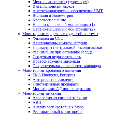
Местная анестезия (+дормикум)
Ингаляционный наркоз
Анестезиологическое обеспечение ЧМТ
Волемия и Волеметрия
Кровевосполнение
Нервно-мышечный мониторинг (1)
Нервно-мышечный мониторинг (2)
Мониторинг сердечно-сосудистой системы
Физиология ССС
Альтернативы гемотрансфузии
Параметры центральной гемодинамики
Реанимация при остановке сердца
Сердечная недостаточность
Кровоснабжение миокарда
Сократительная способность миокарда
Мониторинг кровяного давления
FMS Finometer, Portapres
Артериальное давление
Гипотензивные препараты
Мониторинг АД при гипертонии
Мониторинг дыхания
Альвеолярная гиповентиляция
АВП
Анализ респираторных газов
Респираторный мониторинг